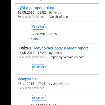
výška parapetu okna
16.05.2016 - 08:52
- by
kikaa
Allplan Architect
Variabilní text
(1/78)
07.06.2016 08:15
djanik
[Otázka]
Vytyčovací body a jejich report
05.05.2016 - 17:27
- by
petrcz
Allplan Architect
Report vytyčovacích bodů
(0/62)
Vylepsenia
05.11.2015 - 17:25
- by
JozefGaba
Allplan Architect
(3/326)