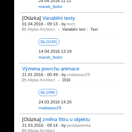
24.04.2016 11:12
marek_fedor
[Otázka]
Variabilní texty
01.04.2016 - 09:13
- by
toch
Allplan Architect
Variabilní text
Text
(3/185)
14.04.2016 13:19
marek_fedor
Výmena povrchu animace
21.01.2016 - 00:49
- by
mattiasso29
Allplan Architect
2016
(2/98)
24.03.2016 14:20
mattiasso29
[Otázka]
změna filtru u objektu
21.03.2016 - 09:14
- by
jardapeterka
Allplan Architect