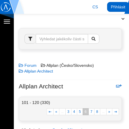
CS
Přihlásit
Přepnout
navigaci
Forum
Allplan (Česko/Slovensko)
Allplan Architect
Allplan Architect
101 - 120 (330)
⇤
«
...
3
4
5
6
7
8
...
»
⇥