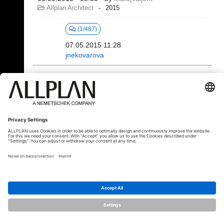
Allplan Architect
2015
(1/487)
07.05.2015 11:28
jnekovarova
101 - 120 (330)
⇤
«
...
3
4
5
6
7
8
...
»
⇥
© ALLPLAN Česko s.r.o.
ALLPLAN je součástí skupiny
Nemetschek
Group