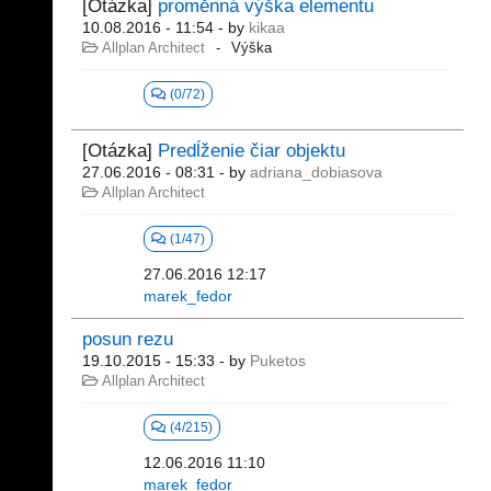
[Otázka]
proměnná výška elementu
10.08.2016 - 11:54
- by
kikaa
Allplan Architect
Výška
(0/72)
[Otázka]
Predĺženie čiar objektu
27.06.2016 - 08:31
- by
adriana_dobiasova
Allplan Architect
(1/47)
27.06.2016 12:17
marek_fedor
posun rezu
19.10.2015 - 15:33
- by
Puketos
Allplan Architect
(4/215)
12.06.2016 11:10
marek_fedor