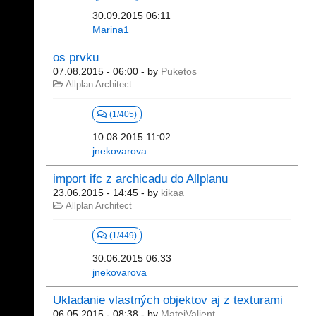
30.09.2015 06:11
Marina1
os prvku
07.08.2015 - 06:00
- by
Puketos
Allplan Architect
(1/405)
10.08.2015 11:02
jnekovarova
import ifc z archicadu do Allplanu
23.06.2015 - 14:45
- by
kikaa
Allplan Architect
(1/449)
30.06.2015 06:33
jnekovarova
Ukladanie vlastných objektov aj z texturami
06.05.2015 - 08:38
- by
MatejValjent