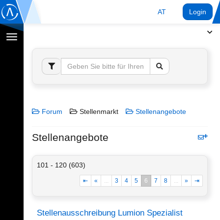
AT
Login
Navigation
umschalten
Forum
Stellenmarkt
Stellenangebote
Stellenangebote
101 - 120 (603)
⇤
«
...
3
4
5
6
7
8
...
»
⇥
Stellenausschreibung Lumion Spezialist