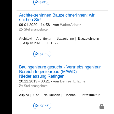
(0/95)
ArchitektenInnen BauzeichnerInnen: wir
suchen Sie!
09.01.2020 - 14:58
- von
WalterAchatz
Stellenangebote
Architekt
Architektin
Bauzeichne
Bauzeichnerin
Allplan 2020
LPH 1-5
(0/189)
Bauingenieure gesucht - Vertriebsingenieur
Bereich Ingenieurbau (M/W/D) -
Niederlassung Ratingen
20.12.2019 - 08:21
- von
Denise_Erlacher
Stellenangebote
Allplna
Cad
Neukunden
Hochbau
Infrastruktur
(0/145)