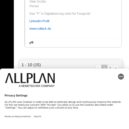
Viele Grüße
Florian
Das "F" in Digitalisierung steht für Faxgerät!
LinkedIn-Profil
www.vollack.de
1 - 10 (15)
«
1
2
»
« Zurück