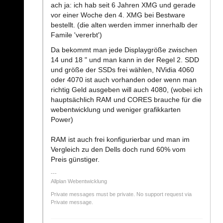
ach ja: ich hab seit 6 Jahren XMG und gerade
vor einer Woche den 4. XMG bei Bestware
bestellt. (die alten werden immer innerhalb der
Famile 'vererbt')
Da bekommt man jede Displaygröße zwischen
14 und 18 " und man kann in der Regel 2. SDD
und größe der SSDs frei wählen, NVidia 4060
oder 4070 ist auch vorhanden oder wenn man
richtig Geld ausgeben will auch 4080, (wobei ich
hauptsächlich RAM und CORES brauche für die
webentwicklung und weniger grafikkarten
Power)
RAM ist auch frei konfigurierbar und man im
Vergleich zu den Dells doch rund 60% vom
Preis günstiger.
Allplan Webentwicklung
Private messages must be private. No support request via
Private message.