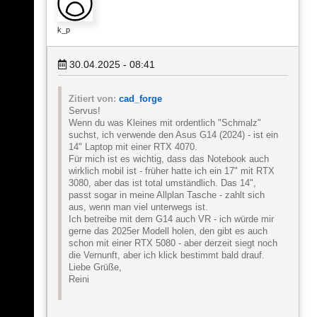
k_p
30.04.2025 - 08:41
Zitiert von:
cad_forge
Servus!
Wenn du was Kleines mit ordentlich "Schmalz"
suchst, ich verwende den Asus G14 (2024) - ist ein
14" Laptop mit einer RTX 4070.
Für mich ist es wichtig, dass das Notebook auch
wirklich mobil ist - früher hatte ich ein 17" mit RTX
3080, aber das ist total umständlich. Das 14",
passt sogar in meine Allplan Tasche - zahlt sich
aus, wenn man viel unterwegs ist.
Ich betreibe mit dem G14 auch VR - ich würde mir
gerne das 2025er Modell holen, den gibt es auch
schon mit einer RTX 5080 - aber derzeit siegt noch
die Vernunft, aber ich klick bestimmt bald drauf.
Liebe Grüße,
Reini