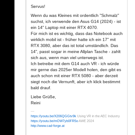
Servus!
Wenn du was Kleines mit ordentlich "Schmalz"
suchst, ich verwende den Asus G14 (2024) - ist
ein 14" Laptop mit einer RTX 4070.
Für mich ist es wichtig, dass das Notebook auch
wirklich mobil ist - früher hatte ich ein 17" mit
RTX 3080, aber das ist total umständlich. Das
14", passt sogar in meine Allplan Tasche - zahlt
sich aus, wenn man viel unterwegs ist.
Ich betreibe mit dem G14 auch VR - ich würde
mir gerne das 2025er Modell holen, den gibt es
auch schon mit einer RTX 5080 - aber derzeit
siegt noch die Vernunft, aber ich klick bestimmt
bald drauf.
Liebe Grüße,
Reini
https://youtu.be/X206QGGtv9k
Using VR in the AEC Industry
https://youtu.be/mOW7yb0FR5o
AWE 2024
http://www.cad-forge.at