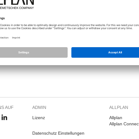
leider ist mir beim arbeiten im Home-Office ein kleiner Fehler passiert.
Ich habe aus Versehen die Funktionen Flansch und Formteile bei den
ich diese wieder nutzen kann.
Danke schonmal für jede Antwort.
NS AUF
ADMIN
ALLPLAN
Lizenz
Allplan
Allplan Connec
Datenschutz Einstellungen