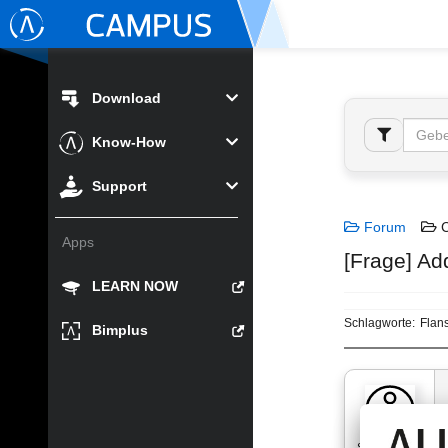
Download
Know-How
Support
Forum
C
Apps
[Frage] Ad
LEARN NOW
Schlagworte:
Flan
Bimplus
Student400…