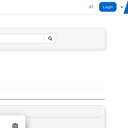
AT
Login