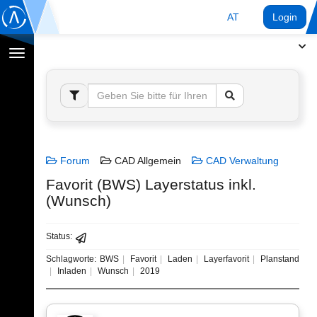
AT
Login
Navigation
umschalten
Forum
CAD Allgemein
CAD Verwaltung
Favorit (BWS) Layerstatus inkl.
(Wunsch)
Status:
Schlagworte:
BWS
Favorit
Laden
Layerfavorit
Planstand
Inladen
Wunsch
2019