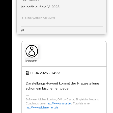
Ich hoffe auf die V. 2025.
LG Oliver
(Allplan seit 2001)
joerggeier
11.04.2025 - 14:23
Darstellungs-Favorit kommt der Fragestellung
schon ein bischen entgegen.
Software: Allplan, Lumion, OM by Cycot, Simplebim, Nevaris...
Coachings unter
http://www.cycot.de
/ Tutorials unter
http://www.allplanlernen.de