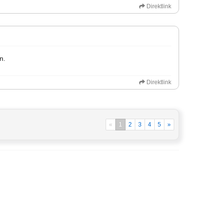
Direktlink
n.
Direktlink
«
1
2
3
4
5
»