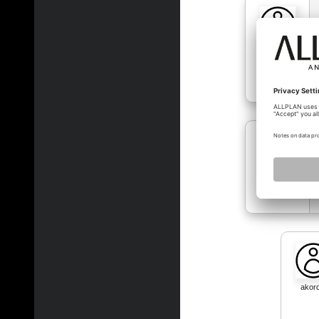
mcherchi
mcherchi
akord