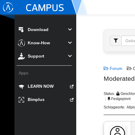
Download
Know-How
Support
Forum
C
Apps
Moderated 
LEARN NOW
Status:
Geschlo
Festgepinnt
Bimplus
Schlagworte:
Allp