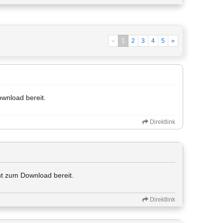
«
1
2
3
4
5
»
ownload bereit.
Direktlink
ht zum Download bereit.
Direktlink