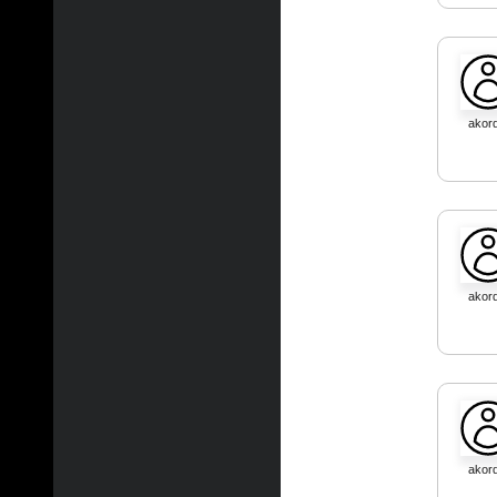
akord
akord
akord