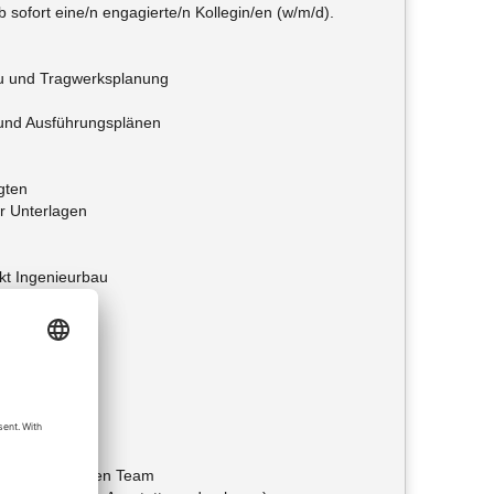
sofort eine/n engagierte/n Kollegin/en (w/m/d).
au und Tragwerksplanung
 und Ausführungsplänen
gten
er Unterlagen
kt Ingenieurbau
eitsweise
alen, dynamischen Team