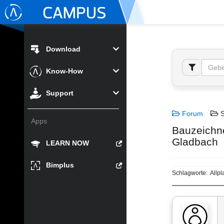
Download
Know-How
Support
Forum
S
Apps
Bauzeichne
Gladbach
LEARN NOW
Bimplus
Schlagworte:
Allpl