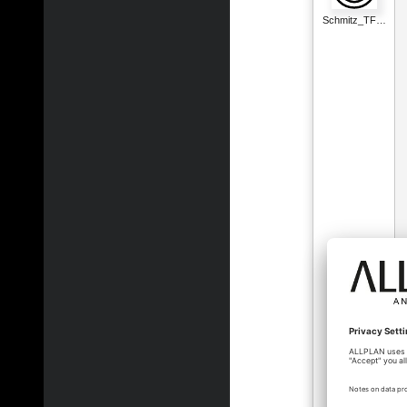
Schmitz_TF…