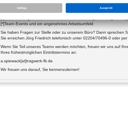
[*]flexible Arbeitszeiten mit der Möglichkeit auf Homeoffice (bei Bedar
[*]30 Tage Urlaub und eine überdurchschnittliche Vergütung
[*]Sehr gute Verkehrsanbindung (ÖPNV und Autobahn)
[*]Unterstützung Ihrer beruflichen Weiterentwicklung durch regelmäß
[*]Team-Events und ein angenehmes Arbeitsumfeld
Sie haben Fragen zur Stelle oder zu unserem Büro? Dann sprechen S
Sie erreichen Jörg Friedrich telefonisch unter 02204/70496-0 oder per M
Wenn Sie Teil unseres Teams werden möchten, freuen wir uns auf Ihr
Ihres frühestmöglichen Eintrittstermins an:
a.spiewack[at]tragwerk-fb.de.
Wir freuen uns darauf, Sie kennenzulernen!