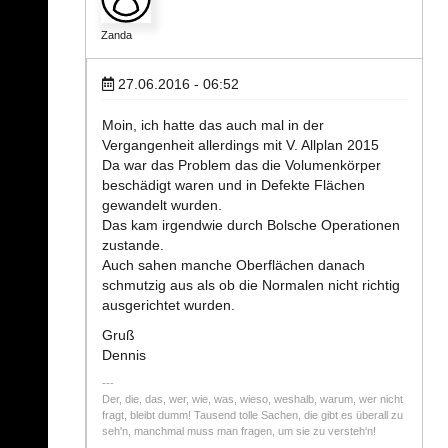
Zanda
27.06.2016 - 06:52
Moin, ich hatte das auch mal in der
Vergangenheit allerdings mit V. Allplan 2015
Da war das Problem das die Volumenkörper
beschädigt waren und in Defekte Flächen
gewandelt wurden.
Das kam irgendwie durch Bolsche Operationen
zustande.
Auch sahen manche Oberflächen danach
schmutzig aus als ob die Normalen nicht richtig
ausgerichtet wurden.
Gruß
Dennis
Der, die, das, wer, wie, was, wieso, weshalb, warum, wer nicht
fragt, bleibt dumm! Tausend tolle Sachen, die gibt es überall zu
seh'n, manchmal muss man fragen, um sie zu versteh'n!