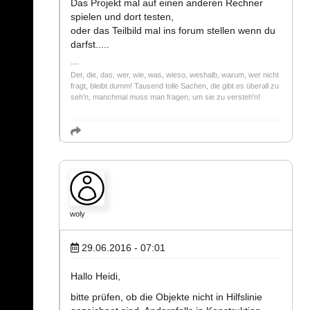
Das Projekt mal auf einen anderen Rechner
spielen und dort testen,
oder das Teilbild mal ins forum stellen wenn du
darfst.....
Der, die, das, wer, wie, was, wieso, weshalb, warum, wer nicht
fragt, bleibt dumm! Tausend tolle Sachen, die gibt es überall zu
seh'n, manchmal muss man fragen, um sie zu versteh'n!
woly
29.06.2016 - 07:01
Hallo Heidi,
bitte prüfen, ob die Objekte nicht in Hilfslinie