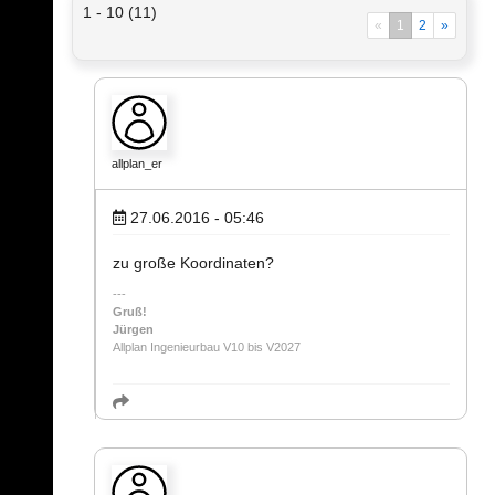
1 - 10 (11)
«
1
2
»
allplan_er
27.06.2016 - 05:46
zu große Koordinaten?
Gruß!
Jürgen
Allplan Ingenieurbau V10 bis V2027