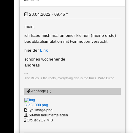
23.04.2022 - 09:45
*
moin,
ich habe mich mal an einer kleinen (meine erste)
bauablaufsimulation mit twinmotion versucht.
hier der
Link
schönes wochenende
andreas
The Blues is the roots, everything else is the fruits. Willie Dixon
Anhänge (1)
Bild3_000.png
Typ: image/png
59-mal heruntergeladen
Größe: 2,37 MiB