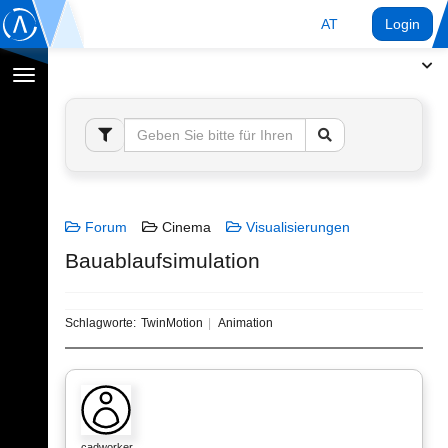
AT
Login
Navigation
umschalten
Forum
Cinema
Visualisierungen
Bauablaufsimulation
Schlagworte:
TwinMotion
Animation
cadworker