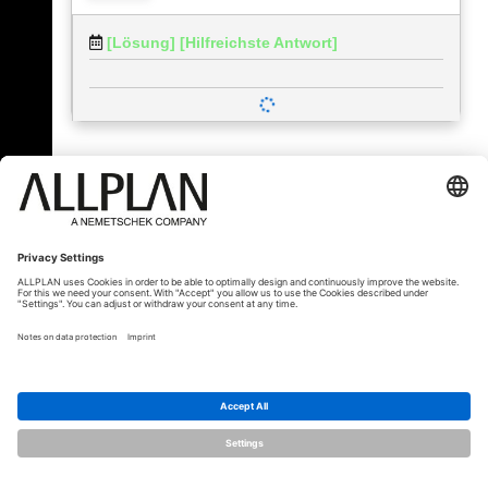
[Lösung]
[Hilfreichste Antwort]
« Zurück
© ALLPLAN Österreich GmbH
Allplan ist Teil der
Nemetschek Group