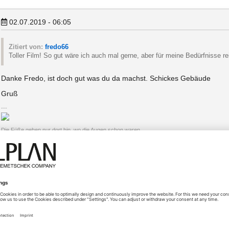
02.07.2019 - 06:05
Zitiert von:
fredo66
Toller Film! So gut wäre ich auch mal gerne, aber für meine Bedürfnisse re
Danke Fredo, ist doch gut was du da machst. Schickes Gebäude
Gruß
Die Füße gehen nur dort hin, wo die Augen schon waren.
02.07.2019 - 11:18
Vielen Dank für die Blumen an den Meister der Visualisierung!
66