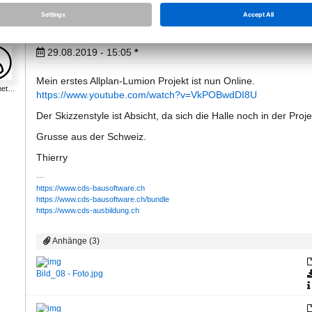
29.08.2019 - 15:05
*
Mein erstes Allplan-Lumion Projekt ist nun Online.
met…
https://www.youtube.com/watch?v=VkPOBwdDI8U
Der Skizzenstyle ist Absicht, da sich die Halle noch in der Proj
Grusse aus der Schweiz.
Thierry
https://www.cds-bausoftware.ch
https://www.cds-bausoftware.ch/bundle
https://www.cds-ausbildung.ch
Anhänge (3)
Bild_08 - Foto.jpg