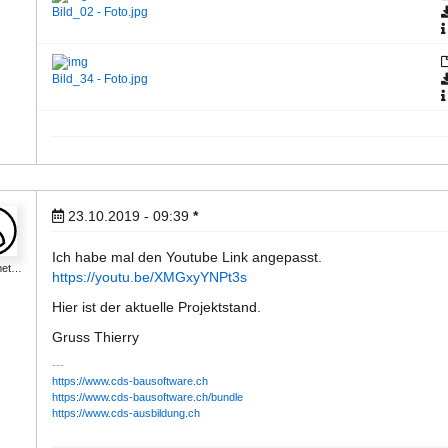
Bild_02 - Foto.jpg
Bild_34 - Foto.jpg
23.10.2019 - 09:39
*
Ich habe mal den Youtube Link angepasst.
met…
https://youtu.be/XMGxyYNPt3s
Hier ist der aktuelle Projektstand.
Gruss Thierry
https://www.cds-bausoftware.ch
https://www.cds-bausoftware.ch/bundle
https://www.cds-ausbildung.ch