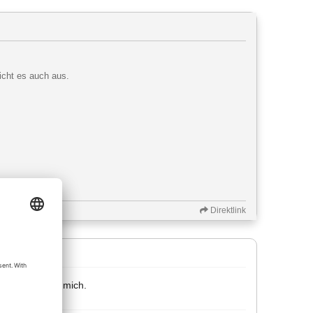
icht es auch aus.
Direktlink
 Das Lob freut mich.