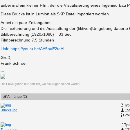
anbei mal ein kleiner Film, der die Visualisierung eines Ingenieurbau Pr
Diese Brücke ist in Lumion als SKP Datei importiert worden.
Anbei ein paar Zeitangaben:
Die Texturierung und die Ausstattung der (fiktiven)Umgebung dauerte 
Bildberechnung (1920x1080) = 33 Sec.
Filmberechnung 7.5 Stunden
Link:
https://youtu.be/AA5nuE2toAI
Gruß,
Frank Schroer
Die Füße gehen nur dort hin, wo die Augen schon waren.
Anhänge (2)
Typ
159
Brücke.jpg
Größ
Typ
131
Tunnel.jpg