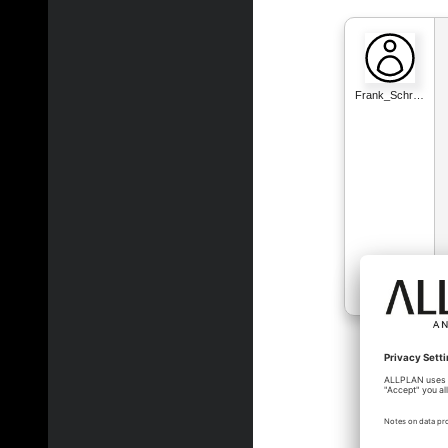
Frank_Schr…
fredo