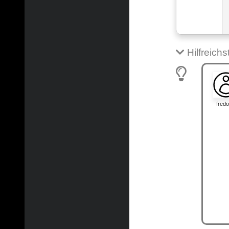
Hilfreich
fred