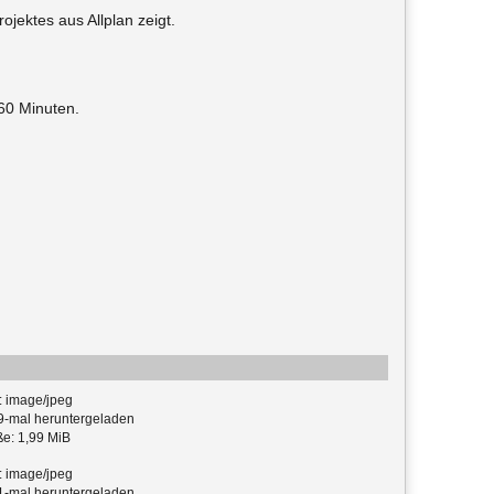
ojektes aus Allplan zeigt.
60 Minuten.
: image/jpeg
-mal heruntergeladen
e: 1,99 MiB
: image/jpeg
-mal heruntergeladen