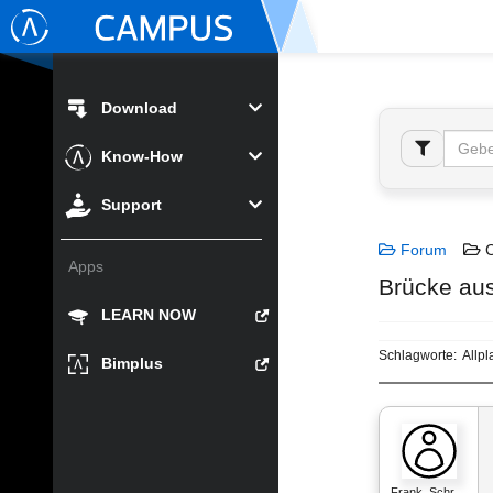
Download
Know-How
Support
Forum
C
Apps
Brücke aus 
LEARN NOW
Schlagworte:
Allpl
Bimplus
Frank_Schr…