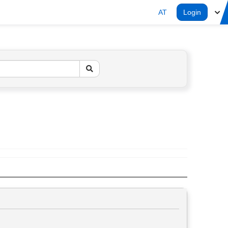
AT
Login