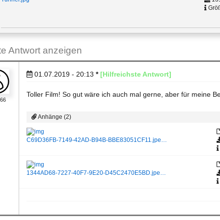
Größ
ste Antwort anzeigen
01.07.2019 - 20:13
*
[Hilfreichste Antwort]
Toller Film! So gut wäre ich auch mal gerne, aber für meine Be
o66
Anhänge (2)
C69D36FB-7149-42AD-B94B-BBE83051CF11.jpe…
1344AD68-7227-40F7-9E20-D45C2470E5BD.jpe…