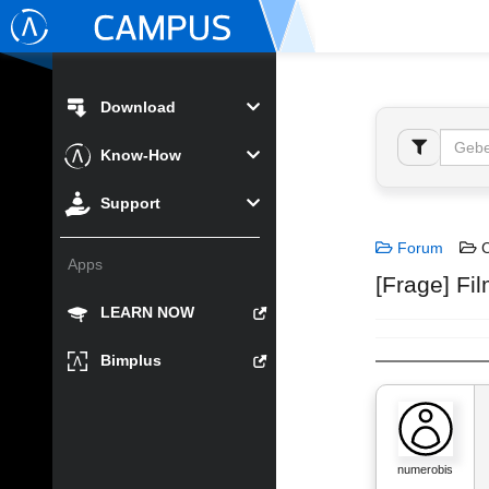
Download
Know-How
Support
Forum
C
Apps
[Frage] Fi
LEARN NOW
Bimplus
numerobis