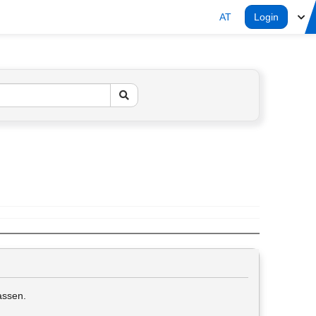
AT
Login
assen.