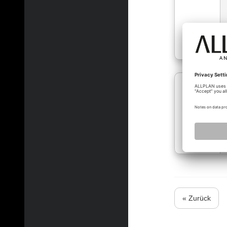
numerobis
« Zurück