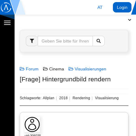
AT
Login
Navigation
umschalten
Forum
Cinema
Visualisierungen
[Frage] Hintergrundbild rendern
Schlagworte:
Allplan
2018
Rendering
Visualisierung
uid-306035