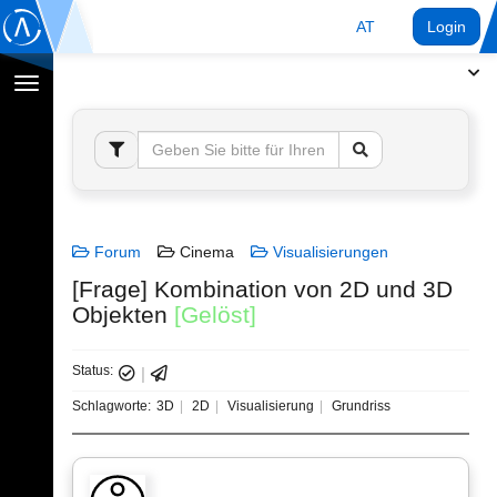
AT
Login
Navigation
umschalten
Forum
Cinema
Visualisierungen
[Frage] Kombination von 2D und 3D
Objekten
[Gelöst]
Status:
Schlagworte:
3D
2D
Visualisierung
Grundriss