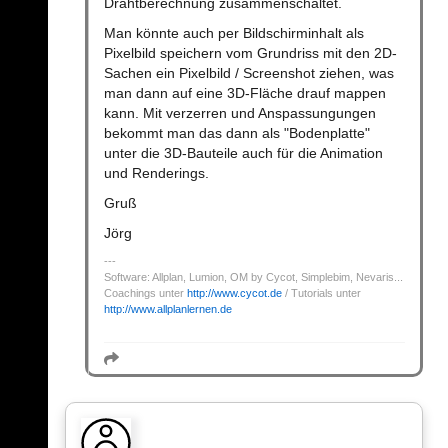
Drahtberechnung zusammenschaltet.
Man könnte auch per Bildschirminhalt als
Pixelbild speichern vom Grundriss mit den 2D-
Sachen ein Pixelbild / Screenshot ziehen, was
man dann auf eine 3D-Fläche drauf mappen
kann. Mit verzerren und Anspassungungen
bekommt man das dann als "Bodenplatte"
unter die 3D-Bauteile auch für die Animation
und Renderings.
Gruß
Jörg
Software: Allplan, Lumion, OM by Cycot, Simplebim, Nevaris...
Coachings unter
http://www.cycot.de
/ Tutorials unter
http://www.allplanlernen.de