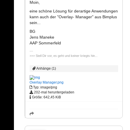
Moin,
eine schöne Lösung für derartige Anwendungen
kann auch der "Overlay- Manager" aus Bimplus
sein...
BG
Jens Maneke
AAP Sommerfeld
>>> Stell Dir vor, es geht und keiner kriegts hin...
Anhänge (1)
Overlay Manager.png
Typ: image/png
202-mal heruntergeladen
Größe: 642,45 KiB