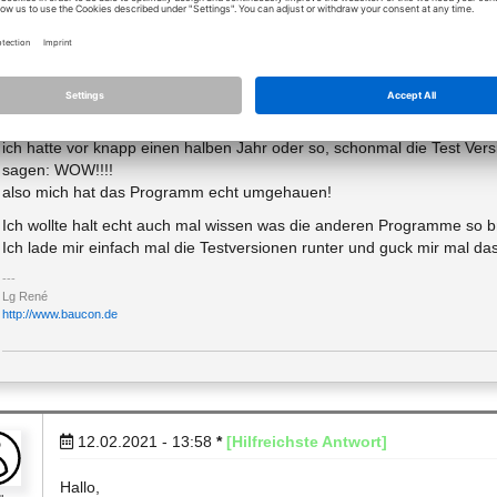
12.02.2021 - 09:36
Danke schonmal an alle hier die ihre Meinung zu den Programmen 
ich hatte vor knapp einen halben Jahr oder so, schonmal die Test Vers
sagen: WOW!!!!
also mich hat das Programm echt umgehauen!
Ich wollte halt echt auch mal wissen was die anderen Programme so b
Ich lade mir einfach mal die Testversionen runter und guck mir mal das 
Lg René
http://www.baucon.de
12.02.2021 - 13:58
*
[Hilfreichste Antwort]
Hallo,