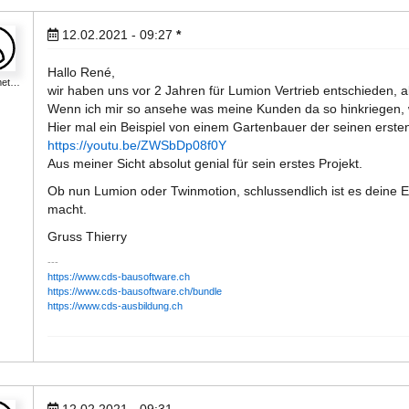
12.02.2021 - 09:27
*
Hallo René,
met…
wir haben uns vor 2 Jahren für Lumion Vertrieb entschieden, a
Wenn ich mir so ansehe was meine Kunden da so hinkriegen, w
Hier mal ein Beispiel von einem Gartenbauer der seinen erste
https://youtu.be/ZWSbDp08f0Y
Aus meiner Sicht absolut genial für sein erstes Projekt.
Ob nun Lumion oder Twinmotion, schlussendlich ist es deine En
macht.
Gruss Thierry
https://www.cds-bausoftware.ch
https://www.cds-bausoftware.ch/bundle
https://www.cds-ausbildung.ch