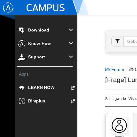
Download
Know-How
Support
Forum
C
Apps
[Frage] Lu
LEARN NOW
Schlagworte:
Visua
Bimplus
vrene