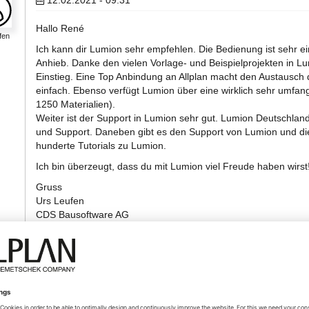
12.02.2021 - 09:31
Hallo René
fen
Ich kann dir Lumion sehr empfehlen. Die Bedienung ist sehr ein
Anhieb. Danke den vielen Vorlage- und Beispielprojekten in Lu
Einstieg. Eine Top Anbindung an Allplan macht den Austausch
einfach. Ebenso verfügt Lumion über eine wirklich sehr umfan
1250 Materialien).
Weiter ist der Support in Lumion sehr gut. Lumion Deutschland 
und Support. Daneben gibt es den Support von Lumion und di
hunderte Tutorials zu Lumion.
Ich bin überzeugt, dass du mit Lumion viel Freude haben wirst
Gruss
Urs Leufen
CDS Bausoftware AG
https://www.cds-bausoftware.ch
https://www.cds-bausoftware.ch/bundle
https://www.cds-bausoftware.ch/keymember