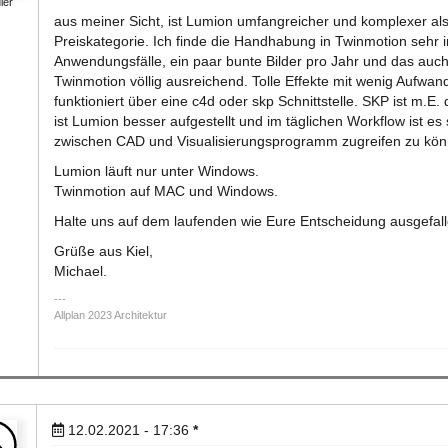
ler
aus meiner Sicht, ist Lumion umfangreicher und komplexer al
Preiskategorie. Ich finde die Handhabung in Twinmotion sehr in
Anwendungsfälle, ein paar bunte Bilder pro Jahr und das auch 
Twinmotion völlig ausreichend. Tolle Effekte mit wenig Aufwa
funktioniert über eine c4d oder skp Schnittstelle. SKP ist m.E. 
ist Lumion besser aufgestellt und im täglichen Workflow ist es
zwischen CAD und Visualisierungsprogramm zugreifen zu kön
Lumion läuft nur unter Windows.
Twinmotion auf MAC und Windows.
Halte uns auf dem laufenden wie Eure Entscheidung ausgefallen
Grüße aus Kiel,
Michael.
Allplan 2023 Architektur
12.02.2021 - 17:36
*