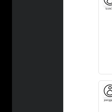
Izzie
joergg