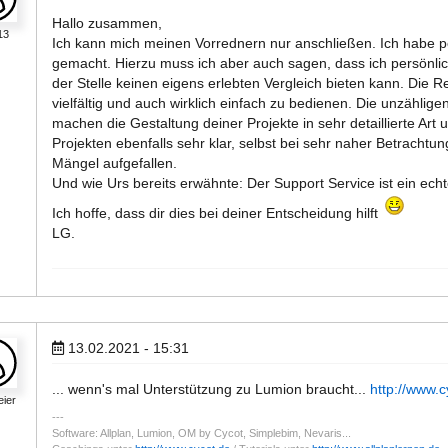
Hallo zusammen,
13
Ich kann mich meinen Vorrednern nur anschließen. Ich habe p
gemacht. Hierzu muss ich aber auch sagen, dass ich persönlich
der Stelle keinen eigens erlebten Vergleich bieten kann. Die 
vielfältig und auch wirklich einfach zu bedienen. Die unzähli
machen die Gestaltung deiner Projekte in sehr detaillierte Art
Projekten ebenfalls sehr klar, selbst bei sehr naher Betrachtung
Mängel aufgefallen.
Und wie Urs bereits erwähnte: Der Support Service ist ein ech
Ich hoffe, dass dir dies bei deiner Entscheidung hilft
LG.
13.02.2021 - 15:31
... wenn's mal Unterstützung zu Lumion braucht...
http://www.c
eier
Software: Allplan, Lumion, OM by Cycot, Simplebim, Nevaris...