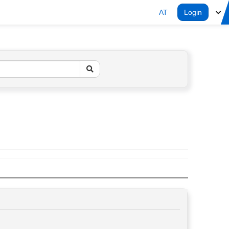
AT
Login