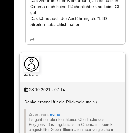
Das war früher der Workaround, als es auch in
Cinema noch keine Flächenlichter und keine GI
gab.
Das käme auch der Ausführung als "LED-
Streifen" tatsächlich näher...
Archivicio…
28.10.2021 - 07:14
Danke erstmal für die Rückmeldung :-)
Zitiert von:
nemo
Es geht nur über leuchtende Oberfläche des
Polygons. Das Ergebnis ist in Cinema mit korrekt
eingestellter Global-Illumination aber vergleichbar