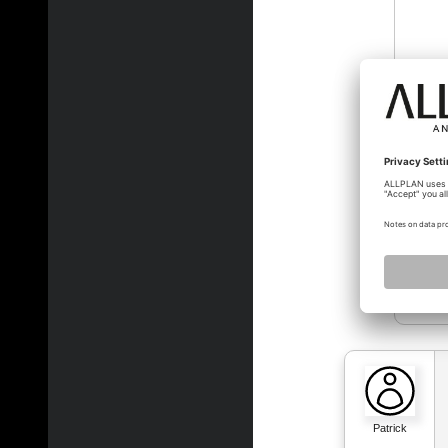
timofin
Patrick