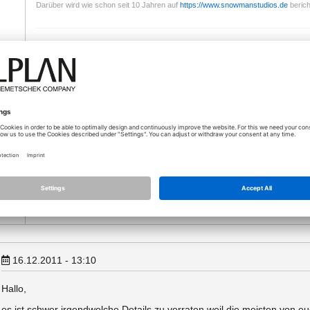
Darüber wird wie schon seit 10 Jahren auf
https://www.snowmanstudios.de
berich
16.12.2011 - 13:01
Hallo,
kbe…
machst Du das alles in Cinema mit GI oder mit einem externen 
Deine Einstellungen dafür würden mich auch etwas interessieren
verraten. Danke.
Timo
16.12.2011 - 13:10
Hallo,
es ist schwer irgendwelche Details zu verraten weil die meisten von