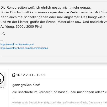
Die Renderzeiten weiß ich ehrlich gesagt nicht mehr genau.
So im Durchschnitt kann mann sagen das die Zeiten zwischen 4-7 Stun
Kann auch mal schneller gehen oder mal langsamer. Das hängt wie du 
und Art der Lichter, größe der Szene, Materialien usw. Und natürlich 
Auflöung: 3000 / 2000 Pixel
LG
http://www.freedimensions.at
http://www.facebook.com/freedimensions
16.12.2011 - 12:51
ganz großes Kino!
Fuhr…
die unschärfe im Vordergrund hast du neu mit drinnen oder? 
wiedermal als Bauzeichner tätig, zumindest auf Halbjahres-Basis. Das andere halb