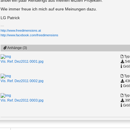
anbei ein paar Renderigs aus meinen letzten Projekten.
Wie immer freue ich mich auf eure Meinungen dazu.
LG Patrick
http://www.freedimensions.at
http://www.facebook.com/freedimensions
Anhänge (3)
Typ
548
Vis. Ref. Dez2011 0001.jpg
Größ
Typ
436
Vis. Ref. Dez2011 0002.jpg
Größ
Typ
395
Vis. Ref. Dez2011 0003.jpg
Größ