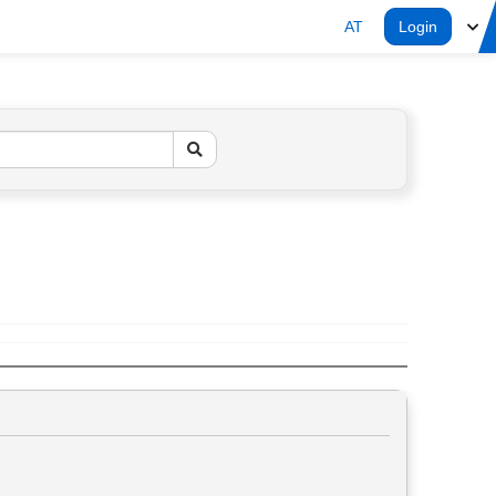
AT
Login