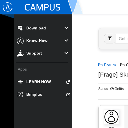
Download
Know-How
Support
Forum
C
Apps
[Frage] S
LEARN NOW
Status:
Gelöst
Bimplus
gru