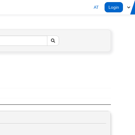
AT
Login