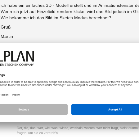
ich habe ein einfaches 3D - Modell erstellt und im Animationsfenster 
Wenn ich jetzt auf Einzelbild rendern klicke, wird das Bild jedoch im 
Wie bekomme ich das Bild im Sketch Modus berechnet?
Gruß
Martin
nzeigen
01.08.2016 - 10:13
[Lösung]
hallo martin,
da
im animationsfenster rechtsklick und dann fenster als pixelbild
gruß
dennis
Der, die, das, wer, wie, was, wieso, weshalb, warum, wer nicht fragt, bleibt dum
fragen, um sie zu versteh'n!