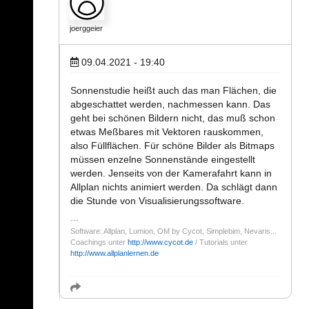
joerggeier
09.04.2021 - 19:40
Sonnenstudie heißt auch das man Flächen, die
abgeschattet werden, nachmessen kann. Das
geht bei schönen Bildern nicht, das muß schon
etwas Meßbares mit Vektoren rauskommen,
also Füllflächen. Für schöne Bilder als Bitmaps
müssen enzelne Sonnenstände eingestellt
werden. Jenseits von der Kamerafahrt kann in
Allplan nichts animiert werden. Da schlägt dann
die Stunde von Visualisierungssoftware.
Software: Allplan, Lumion, OM by Cycot, Simplebim, Nevaris...
Coachings unter
http://www.cycot.de
/ Tutorials unter
http://www.allplanlernen.de