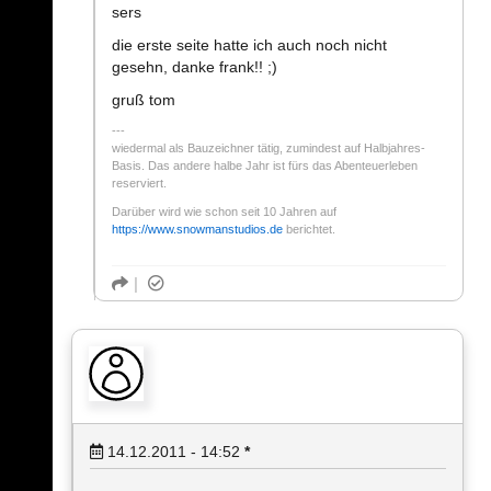
sers
die erste seite hatte ich auch noch nicht
gesehn, danke frank!! ;)
gruß tom
wiedermal als Bauzeichner tätig, zumindest auf Halbjahres-
Basis. Das andere halbe Jahr ist fürs das Abenteuerleben
reserviert.
Darüber wird wie schon seit 10 Jahren auf
https://www.snowmanstudios.de
berichtet.
14.12.2011 - 14:52
*