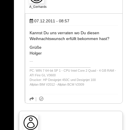
A_Gerhards
07.12.2011 - 08:57
Kannst Du uns verraten wo Du diesen
Weihnachtswunsch erfüllt bekommen hast?
Grüße
Holger
___________________________________
PC: WIN 7 64-bit SP 1 - CPU Intel Core 2 Quad - 4 GB RAM -
ATI Fire GL V3600
Drucker: HP Designjet 450C und Designjet 100
Allplan BIM V2012 - Allplan BCM V2009