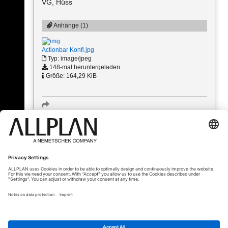
VG, Hüss
Anhänge (1)
Actionbar Konfi.jpg
Typ: image/jpeg
148-mal heruntergeladen
Größe: 164,29 KiB
« Zurück