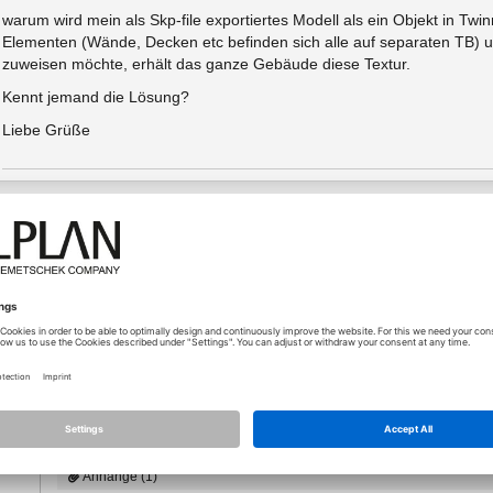
warum wird mein als Skp-file exportiertes Modell als ein Objekt in Tw
Elementen (Wände, Decken etc befinden sich alle auf separaten TB) 
zuweisen möchte, erhält das ganze Gebäude diese Textur.
Kennt jemand die Lösung?
Liebe Grüße
09.07.2022 - 08:31
Mit welcher Allplan-Version wird exportiert? Wurde "Texturen 
o
Mit Allplan 2022 und aktiviertem "Texturen exportieren" komme
skp_result.png)
Also muss beim Import der .skp-Datei nach TwinMotion etwas 
Diese Frage kann man allerdings nicht in diesem Allplan-Foru
Da müßtest Du schon die Hotline von TwinMotion kontaktieren, 
Anhänge (1)