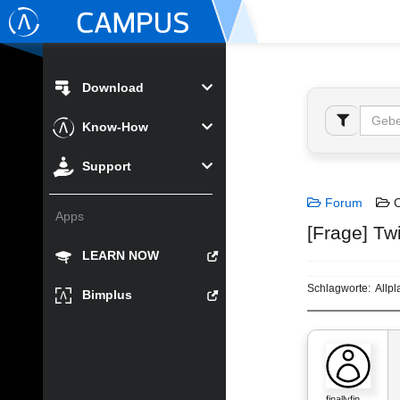
Download
Know-How
Support
Forum
C
Apps
[Frage] Tw
LEARN NOW
Schlagworte:
Allpl
Bimplus
finallyfin…