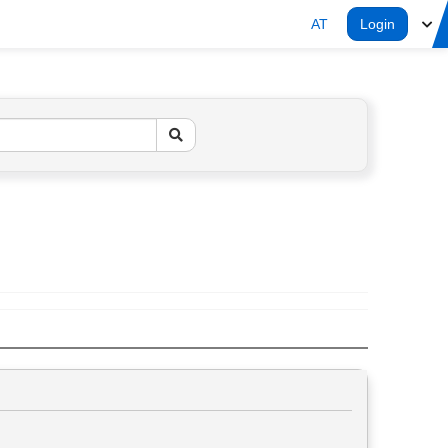
AT
Login