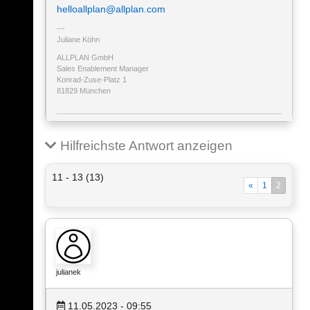
helloallplan@allplan.com
Juliane Köhn
ALLPLAN GmbH
Sales Enablement Manager
Konrad-Zuse-Platz 1
81829 München
Hilfreichste Antwort anzeigen
11 - 13 (13)
«
1
2
julianek
11.05.2023 - 09:55