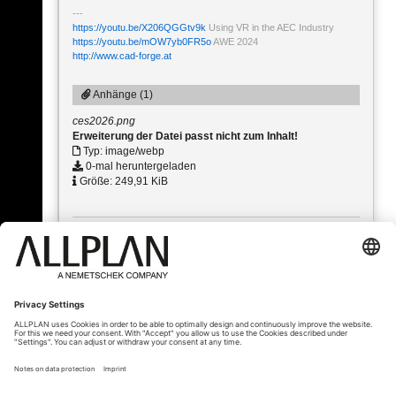
https://youtu.be/X206QGGtv9k
Using VR in the AEC Industry
https://youtu.be/mOW7yb0FR5o
AWE 2024
http://www.cad-forge.at
Anhänge (1)
ces2026.png
Erweiterung der Datei passt nicht zum Inhalt!
Typ: image/webp
0-mal heruntergeladen
Größe: 249,91 KiB
« Zurück