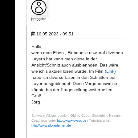
joerggeier
16.05.2023 - 09:51
Hallo,
wenn man Eisen , Einbaueile usw. auf diversen
Layern hat kann man diese in der
Ansicht/Schnitt auch ausblennden. Das wäre
wie ich's aktuell lösen würde. Im Film (
Link
)
habe ich diverse Eisen in den Schnitten per
Layer ausgeblendet. Diese Vorgehensweise
könnte bei der Fragestellung weiterhelfen.
Gruß
Jörg
Software: Allplan, Lumion, OM by Cycot, Simplebim, Nevaris...
Coachings unter
http://www.cycot.de
/ Tutorials unter
http://www.allplanlernen.de