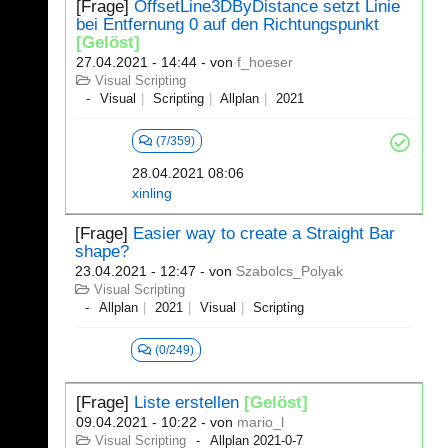
[Frage]
OffsetLine3DByDistance setzt Linie
bei Entfernung 0 auf den Richtungspunkt
[Gelöst]
27.04.2021 - 14:44
- von
f_hoeser
Visual Scripting
Visual
Scripting
Allplan
2021
(7/359)
28.04.2021 08:06
xinling
[Frage]
Easier way to create a Straight Bar
shape?
23.04.2021 - 12:47
- von
Szabolcs_Polyak
Visual Scripting
Allplan
2021
Visual
Scripting
(0/249)
[Frage]
Liste erstellen
[Gelöst]
09.04.2021 - 10:22
- von
mario_l
Visual Scripting
Allplan 2021-0-7