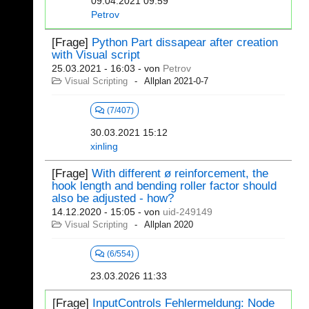
09.04.2021 09:59
Petrov
[Frage]
Python Part dissapear after creation
with Visual script
25.03.2021 - 16:03
- von
Petrov
Visual Scripting
Allplan 2021-0-7
(7/407)
30.03.2021 15:12
xinling
[Frage]
With different ø reinforcement, the
hook length and bending roller factor should
also be adjusted - how?
14.12.2020 - 15:05
- von
uid-249149
Visual Scripting
Allplan 2020
(6/554)
23.03.2026 11:33
[Frage]
InputControls Fehlermeldung: Node