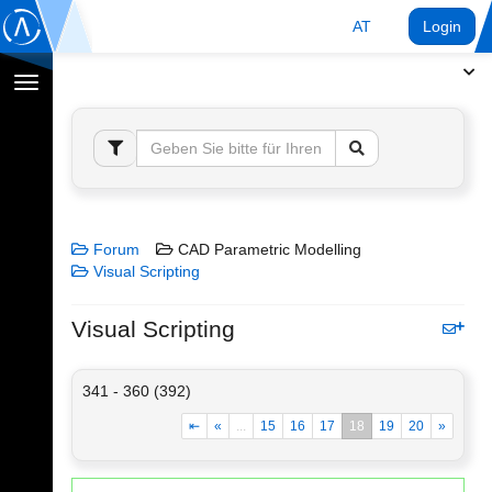
AT
Login
Navigation
umschalten
Forum
CAD Parametric Modelling
Visual Scripting
Visual Scripting
341 - 360 (392)
⇤
«
...
15
16
17
18
19
20
»