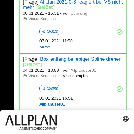
[Frage]
Allplan 2021-0-3 reagiert bei VS nicht
mehr
[Gelöst]
06.01.2021 - 15:31
- von
pumaing
Visual Scripting
(3/313)
07.01.2021 11:50
nemo
[Frage]
Box entlang beliebiger Spline drehen
[Gelöst]
04.01.2021 - 18:50
- von
Allplanuser01
Visual Scripting
Visual scripting
(2/308)
05.01.2021 16:51
Allplanuser01
341 - 360 (392)
⇤
«
...
15
16
17
18
19
20
»