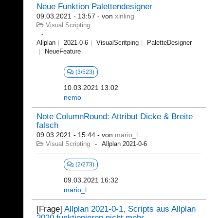
Neue Funktion Palettendesigner
09.03.2021 - 13:57
- von
xinling
Visual Scripting
Allplan
2021-0-6
VisualScritping
PaletteDesigner
NeueFeature
(3/523)
10.03.2021 13:02
nemo
Note ColumnRound: Attribut Dicke & Breite
falsch
09.03.2021 - 15:44
- von
mario_l
Visual Scripting
Allplan 2021-0-6
(2/273)
09.03.2021 16:32
mario_l
[Frage]
Allplan 2021-0-1, Scripts aus Allplan
2020 funktionieren nicht mehr