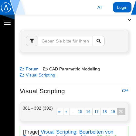
AT
Login
Navigation
umschalten
Forum
CAD Parametric Modelling
Visual Scripting
Visual Scripting
381 - 392 (392)
⇤
«
...
15
16
17
18
19
20
[Frage]
Visual Scripting: Bearbeiten von