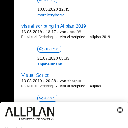
(8/792)
10.03.2020 12:45
marekczyborra
visual scripting in Allplan 2019
13.03.2019 - 18:17
- von
anno08
Visual Scripting
Visual scripting
Allplan 2019
(10/1758)
21.07.2020 08:33
anjaneumann
Visual Script
13.08.2019 - 20:58
- von
zharput
Visual Scripting
Visual scripting
Allplan
(0/597)
381 - 392 (392)
⇤
«
...
15
16
17
18
19
20