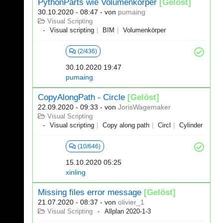
PythonParts wie Volumenkörper
[Gelöst]
30.10.2020 - 08:47
- von
pumaing
Visual Scripting
Visual scripting
BIM
Volumenkörper
(2/436)
30.10.2020 19:47
pumaing
CopyAlongPath - Circle
[Gelöst]
22.09.2020 - 09:33
- von
JorisWagemaker
Visual Scripting
Visual scripting
Copy along path
Circl
Cylinder
(10/646)
15.10.2020 05:25
xinling
Missing files error message
[Gelöst]
21.07.2020 - 08:37
- von
olivier_1
Visual Scripting
Allplan 2020-1-3