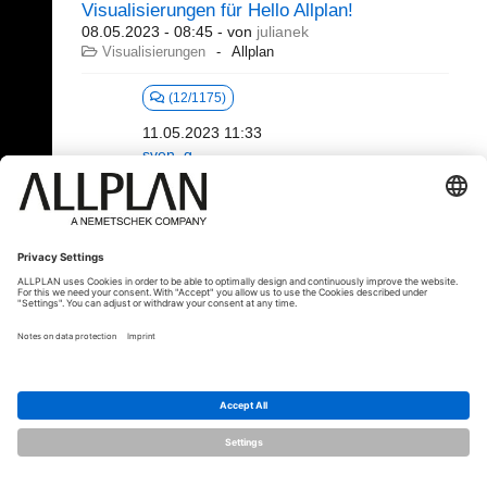
Visualisierungen für Hello Allplan!
08.05.2023 - 08:45
- von
julianek
Visualisierungen
Allplan
(12/1175)
11.05.2023 11:33
sven_g
1 - 20 (221)
«
1
2
3
4
5
6
...
»
⇥
© ALLPLAN Österreich GmbH
Allplan ist Teil der
Nemetschek Group