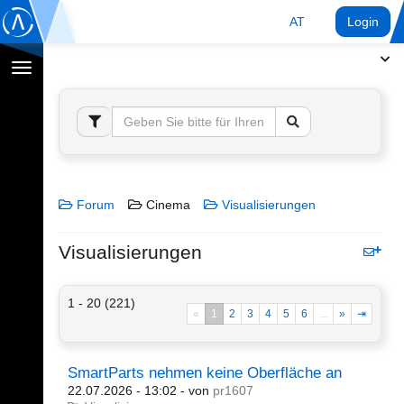
AT
Login
Navigation
umschalten
Forum
Cinema
Visualisierungen
Visualisierungen
1 - 20 (221)
«
1
2
3
4
5
6
...
»
⇥
SmartParts nehmen keine Oberfläche an
22.07.2026 - 13:02
- von
pr1607