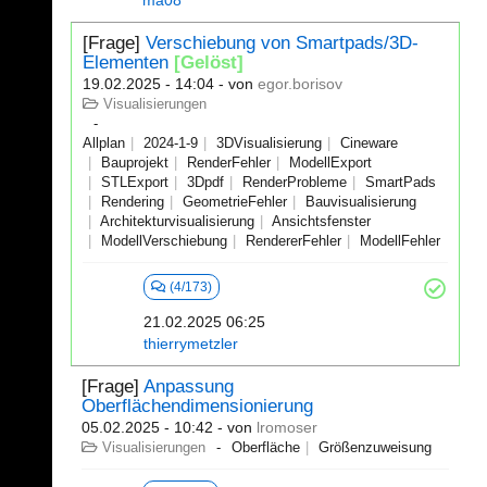
ma08
[Frage]
Verschiebung von Smartpads/3D-
Elementen
[Gelöst]
19.02.2025 - 14:04
- von
egor.borisov
Visualisierungen
Allplan
2024-1-9
3DVisualisierung
Cineware
Bauprojekt
RenderFehler
ModellExport
STLExport
3Dpdf
RenderProbleme
SmartPads
Rendering
GeometrieFehler
Bauvisualisierung
Architekturvisualisierung
Ansichtsfenster
ModellVerschiebung
RendererFehler
ModellFehler
(4/173)
21.02.2025 06:25
thierrymetzler
[Frage]
Anpassung
Oberflächendimensionierung
05.02.2025 - 10:42
- von
lromoser
Visualisierungen
Oberfläche
Größenzuweisung