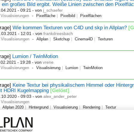
 ein großes Bild ergibt. Weiße Linien zwischen den Pixelflä
.04.2021 - 09:21
- von
j_schaefer
Visualisierungen
Pixelfläche
Pixelbild
Pixelflächen
Frage]
Wie kommen Texturen von C4D und skp in Allplan?
[G
.03.2021 - 12:01
- von
frankdreesbach
Visualisierungen
Allplan
Sketchup
Cinema4D
Texturen
Frage]
Lumion / TwinMotion
.02.2021 - 19:28
- von
vrene
Visualisierungen
Visualisierung
Lumion
TwinMotion
Frage]
Keine Textur bei physikalischem Himmel oder Hinterg
it HDRI Kugelmapping
[Gelöst]
.10.2020 - 09:03
- von
alex_ander_peter
Visualisierungen
Allplan 2020
Hintergrund
Visualisierung
Rendering
Textur
Frage]
Blaue Fensterdarstellung von SmartParts ändern
.01.2021 - 10:32
- von
JonasKorte
Visualisierungen