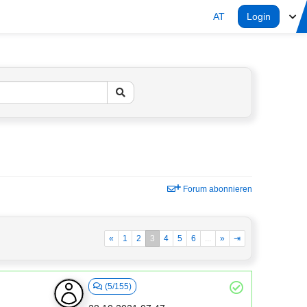
AT
Login
Forum abonnieren
«
1
2
3
4
5
6
...
»
⇥
(5/155)