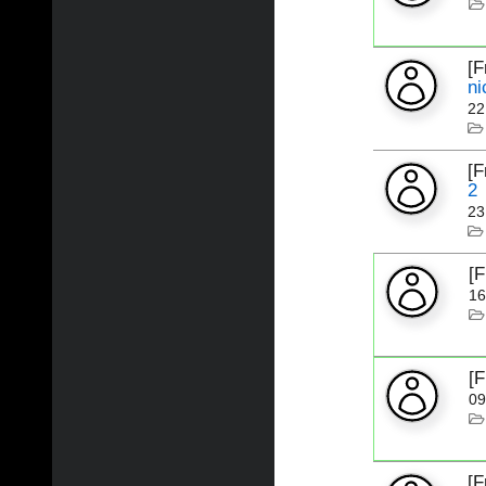
[
ni
22
[F
2
23
[
16
[
09
[