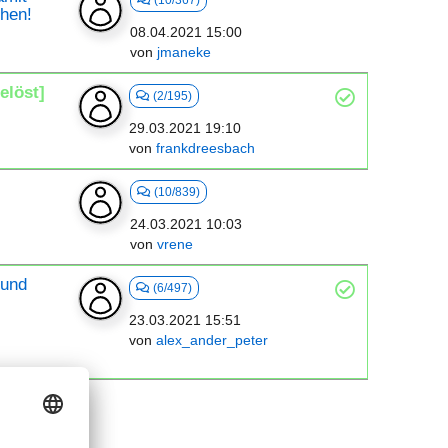
(10/367)
chen!
08.04.2021 15:00
von
jmaneke
elöst]
(2/195)
29.03.2021 19:10
von
frankdreesbach
(10/839)
24.03.2021 10:03
von
vrene
rund
(6/497)
23.03.2021 15:51
von
alex_ander_peter