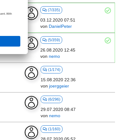
(7/335)
03.12.2020 07:51
von
DanielPeter
(5/359)
26.08.2020 12:45
von
nemo
(1/174)
15.08.2020 22:36
von
joerggeier
(6/296)
29.07.2020 08:47
von
nemo
(1/160)
28.07.2020 05:52