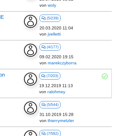
von
woly
NE
(5/239)
20.03.2020 11:04
von
jvelletti
(4/177)
09.02.2020 19:15
von
marekczyborra
ion
(7/203)
19.12.2019 11:13
von
ralohmey
(5/544)
31.10.2019 15:28
von
thierrymetzler
(7/582)