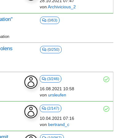
28.10.2021 07:47
von
Archivicious_2
ation"
(0/63)
ation
lolens
(0/250)
(3/246)
16.08.2021 10:58
von
ursleufen
(2/147)
10.04.2021 07:16
von
bertrand_c
amit