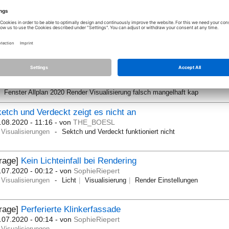
Frage]
3D-Körper Oberfläche automatisch zuweisen
[Gelöst]
.12.2020 - 13:30
- von
m_horwath
Visualisierungen
Frage]
Renderergebnis Fenster Mangelhaft
[Gelöst]
.08.2020 - 10:07
- von
peterkienle
Visualisierungen
Fenster Allplan 2020 Render Visualisierung falsch mangelhaft kap
etch und Verdeckt zeigt es nicht an
.08.2020 - 11:16
- von
THE_BOESL
Visualisierungen
Sektch und Verdeckt funktioniert nicht
Frage]
Kein Lichteinfall bei Rendering
.07.2020 - 00:12
- von
SophieRiepert
Visualisierungen
Licht
Visualisierung
Render Einstellungen
Frage]
Perferierte Klinkerfassade
.07.2020 - 00:14
- von
SophieRiepert
Visualisierungen