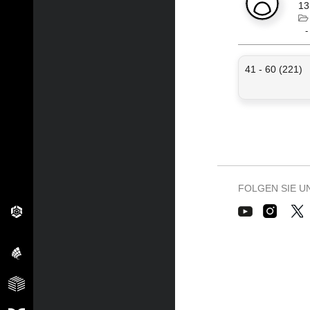
13
41 - 60 (221)
FOLGEN SIE U