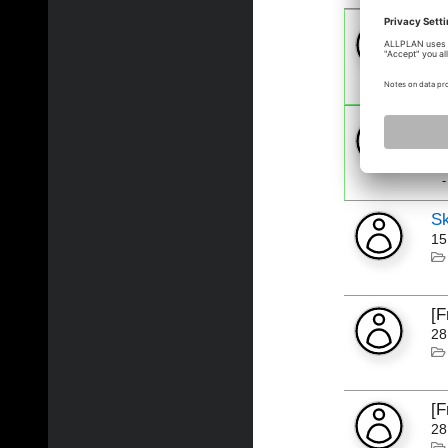
[
02
[
25
Sk
15
[
28
[
28