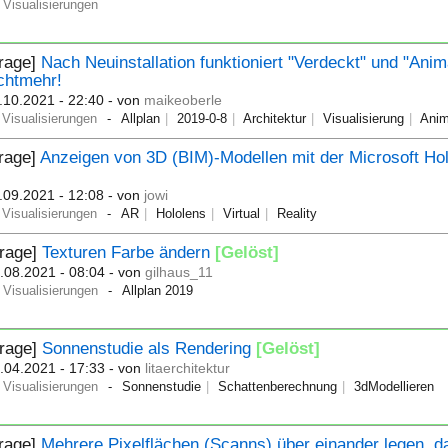
Visualisierungen
Frage]
Nach Neuinstallation funktioniert "Verdeckt" und "Anim
chtmehr!
.10.2021 - 22:40
- von
maikeoberle
Visualisierungen
Allplan
2019-0-8
Architektur
Visualisierung
Anim
rage]
Anzeigen von 3D (BIM)-Modellen mit der Microsoft Ho
.09.2021 - 12:08
- von
jowi
Visualisierungen
AR
Hololens
Virtual
Reality
Frage]
Texturen Farbe ändern
[Gelöst]
.08.2021 - 08:04
- von
gilhaus_11
Visualisierungen
Allplan 2019
Frage]
Sonnenstudie als Rendering
[Gelöst]
.04.2021 - 17:33
- von
litaerchitektur
Visualisierungen
Sonnenstudie
Schattenberechnung
3dModellieren
Frage]
Mehrere Pixelflächen (Scanns) über einander legen, d