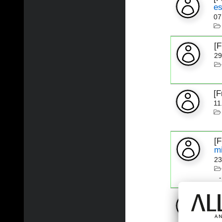
es
07
[
29
[
11
[
m
23
[
20