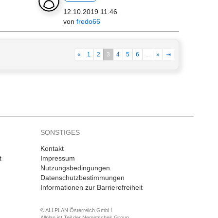
12.10.2019 11:46
von
fredo66
«
1
2
3
4
5
6
...
»
⇥
SONSTIGES
Kontakt
t
Impressum
Nutzungsbedingungen
Datenschutzbestimmungen
Informationen zur Barrierefreiheit
© ALLPLAN Österreich GmbH
Allplan ist Teil der
Nemetschek Group