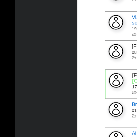
Vi
so
19
[
08
[
[
17
Br
01
Al