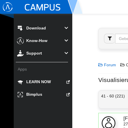
Download
Know-How
Support
Forum
C
Apps
Visualisie
LEARN NOW
Bimplus
41 - 60 (221)
[
27