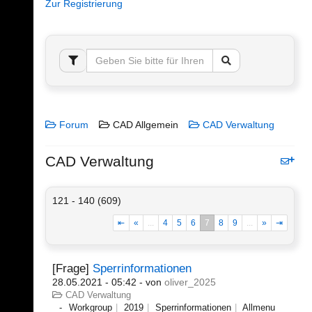
Zur Registrierung
Forum
CAD Allgemein
CAD Verwaltung
CAD Verwaltung
121 - 140 (609)
⇤
«
...
4
5
6
7
8
9
...
»
⇥
[Frage]
Sperrinformationen
28.05.2021 - 05:42
- von
oliver_2025
CAD Verwaltung
Workgroup
2019
Sperrinformationen
Allmenu