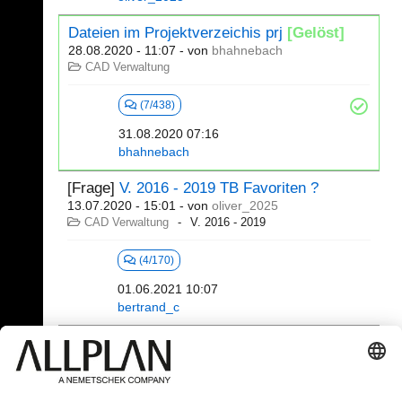
Dateien im Projektverzeichis prj
[Gelöst]
28.08.2020 - 11:07
- von
bhahnebach
CAD Verwaltung
(7/438)
31.08.2020 07:16
bhahnebach
[Frage]
V. 2016 - 2019 TB Favoriten ?
13.07.2020 - 15:01
- von
oliver_2025
CAD Verwaltung
V. 2016 - 2019
(4/170)
01.06.2021 10:07
bertrand_c
121 - 140 (609)
⇤
«
...
4
5
6
7
8
9
...
»
⇥