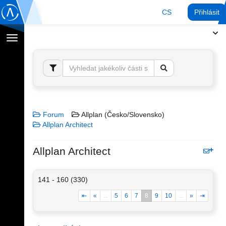
CS
Přihlásit
Přepnout
navigaci
Forum
Allplan (Česko/Slovensko)
Allplan Architect
Allplan Architect
141 - 160 (330)
⇤
«
...
5
6
7
8
9
10
...
»
⇥