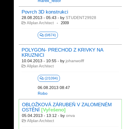
marek_fedor
Povrch 3D konstrukci
28.08.2013 - 05:43
- by
STUDENT29928
Allplan Architect
2009
(0/674)
POLYGON- PRECHOD Z KRIVKY NA
KRUZNICI
10.04.2013 - 10:55
- by
johanwolff
Allplan Architect
(2/1094)
06.08.2013 08:47
Robo
OBLOŽKOVÁ ZÁRUBEŇ V ZALOMENÉM
OSTĚNÍ
[Vyřešeno]
05.04.2013 - 13:12
- by
onva
Allplan Architect