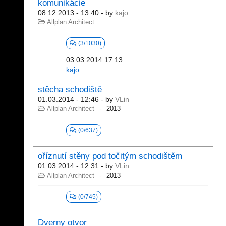
komunikácie
08.12.2013 - 13:40
- by
kajo
Allplan Architect
(3/1030)
03.03.2014 17:13
kajo
stěcha schodiště
01.03.2014 - 12:46
- by
VLin
Allplan Architect
2013
(0/637)
oříznutí stěny pod točitým schodištěm
01.03.2014 - 12:31
- by
VLin
Allplan Architect
2013
(0/745)
Dverny otvor