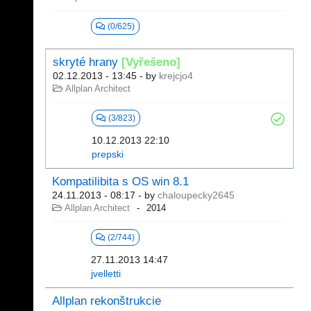
(0/625)
skryté hrany
[Vyřešeno]
02.12.2013 - 13:45
- by
krejcjo4
Allplan Architect
(3/823)
10.12.2013 22:10
prepski
Kompatilibita s OS win 8.1
24.11.2013 - 08:17
- by
chaloupecky2645
Allplan Architect
2014
(2/744)
27.11.2013 14:47
jvelletti
Allplan rekonštrukcie