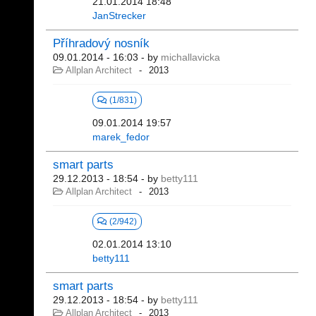
21.01.2014 18:48
JanStrecker
Příhradový nosník
09.01.2014 - 16:03
- by
michallavicka
Allplan Architect
2013
(1/831)
09.01.2014 19:57
marek_fedor
smart parts
29.12.2013 - 18:54
- by
betty111
Allplan Architect
2013
(2/942)
02.01.2014 13:10
betty111
smart parts
29.12.2013 - 18:54
- by
betty111
Allplan Architect
2013