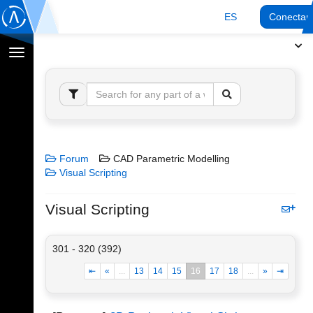
ES
Conectar
Cambiar
navegación
Forum
CAD Parametric Modelling
Visual Scripting
Visual Scripting
301 - 320 (392)
⇤
«
...
13
14
15
16
17
18
...
»
⇥