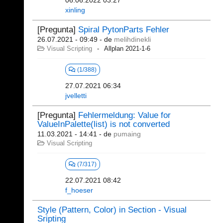
06.06.2022 03:27
xinling
[Pregunta]
Spiral PytonParts Fehler
26.07.2021 - 09:49
- de
melihdinekli
Visual Scripting
Allplan 2021-1-6
(1/388)
27.07.2021 06:34
jvelletti
[Pregunta]
Fehlermeldung: Value for
ValueInPalette(list) is not converted
11.03.2021 - 14:41
- de
pumaing
Visual Scripting
(7/317)
22.07.2021 08:42
f_hoeser
Style (Pattern, Color) in Section - Visual
Sripting