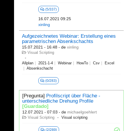
(5/337)
16.07.2021 09:25
xinling
Aufgezeichnetes Webinar: Erstellung eines
parametrischen Absenkschachts
15.07.2021 - 16:48
- de
xinling
Visual Scripting
Allplan
2021-1-4
Webinar
HowTo
Csv
Excel
Absenkschacht
(0/283)
[Pregunta]
Profilscript über Fläche -
unterschiedliche Drehung Profile
[Guardado]
12.07.2021 - 07:03
- de
michaelgoehlert
Visual Scripting
Visual scripting
(2/289)