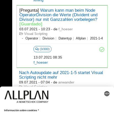
xinling
[Pregunta]
Warum kann man beim Node
OperatorDivision die Werte (Divident und
Divisor) nur mit Ganzzahlen vorbelegen?
[Guardado]
03.07.2021 - 10:23
- de
f_hoeser
Visual Scripting
Operator
Division
Datentyp
Allplan
2021-1-4
(3/300)
13.07.2021 08:35
f_hoeser
Nach Autoupdate auf 2021-1-5 startet Visual
Scripting nicht mehr
09.07.2021 - 07:04
- de
anwander
Visual Scripting
Allplan
2021-1-5
Visaul
Scripting
(7/380)
12.07.2021 14:26