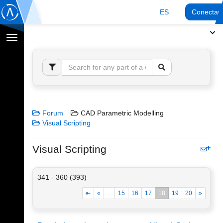
ES
Conectar
Cambiar
navegación
Forum
CAD Parametric Modelling
Visual Scripting
Visual Scripting
341 - 360 (393)
⇤
«
...
15
16
17
18
19
20
»