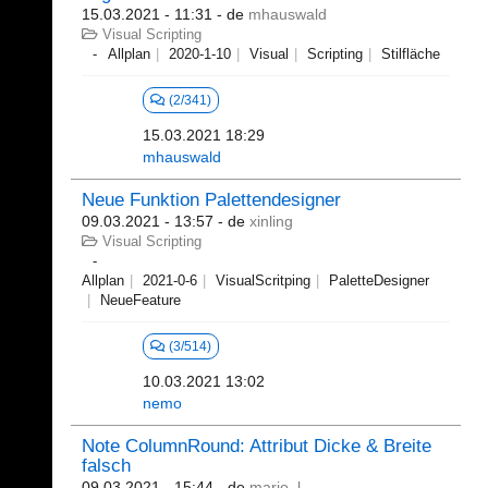
15.03.2021 - 11:31
- de
mhauswald
Visual Scripting
Allplan
2020-1-10
Visual
Scripting
Stilfläche
(2/341)
15.03.2021 18:29
mhauswald
Neue Funktion Palettendesigner
09.03.2021 - 13:57
- de
xinling
Visual Scripting
Allplan
2021-0-6
VisualScritping
PaletteDesigner
NeueFeature
(3/514)
10.03.2021 13:02
nemo
Note ColumnRound: Attribut Dicke & Breite
falsch
09.03.2021 - 15:44
- de
mario_l