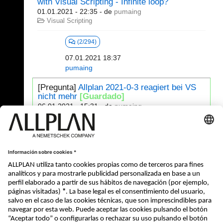
with Visual Scripting - Infinite loop?
01.01.2021 - 22:35
- de
pumaing
Visual Scripting
(2/294)
07.01.2021 18:37
pumaing
[Pregunta]
Allplan 2021-0-3 reagiert bei VS
nicht mehr
[Guardado]
06.01.2021 - 15:31
- de
pumaing
Visual Scripting
(3/311)
07.01.2021 11:50
nemo
341 - 360 (393)
⇤
«
...
15
16
17
18
19
20
»