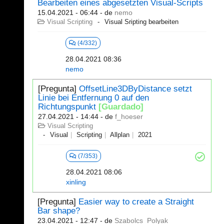
Bearbeiten eines abgesetzten Visual-Scripts
15.04.2021 - 06:44
- de
nemo
Visual Scripting
Visual Sripting bearbeiten
(4/332)
28.04.2021 08:36
nemo
[Pregunta]
OffsetLine3DByDistance setzt
Linie bei Entfernung 0 auf den
Richtungspunkt
[Guardado]
27.04.2021 - 14:44
- de
f_hoeser
Visual Scripting
Visual
Scripting
Allplan
2021
(7/353)
28.04.2021 08:06
xinling
[Pregunta]
Easier way to create a Straight
Bar shape?
23.04.2021 - 12:47
- de
Szabolcs_Polyak