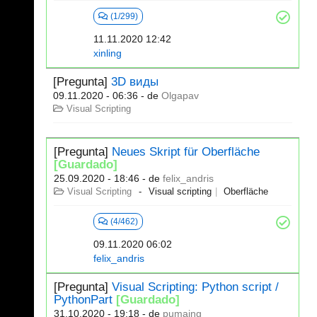
(1/299)
11.11.2020 12:42
xinling
[Pregunta]
3D виды
09.11.2020 - 06:36
- de
Olgapav
Visual Scripting
[Pregunta]
Neues Skript für Oberfläche
[Guardado]
25.09.2020 - 18:46
- de
felix_andris
Visual Scripting
Visual scripting
Oberfläche
(4/462)
09.11.2020 06:02
felix_andris
[Pregunta]
Visual Scripting: Python script /
PythonPart
[Guardado]
31.10.2020 - 19:18
- de
pumaing