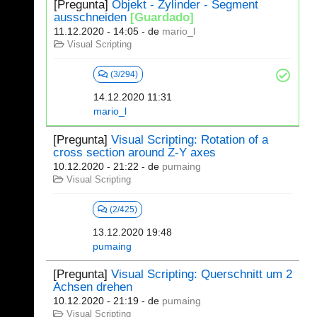
[Pregunta]
Objekt - Zylinder - Segment
ausschneiden
[Guardado]
11.12.2020 - 14:05
- de
mario_l
Visual Scripting
(3/294)
14.12.2020 11:31
mario_l
[Pregunta]
Visual Scripting: Rotation of a
cross section around Z-Y axes
10.12.2020 - 21:22
- de
pumaing
Visual Scripting
(2/425)
13.12.2020 19:48
pumaing
[Pregunta]
Visual Scripting: Querschnitt um 2
Achsen drehen
10.12.2020 - 21:19
- de
pumaing
Visual Scripting