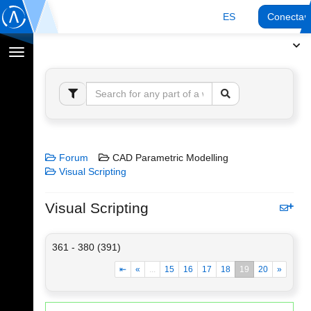
ES
Conectar
Cambiar
navegación
Forum
CAD Parametric Modelling
Visual Scripting
Visual Scripting
361 - 380 (391)
⇤
«
...
15
16
17
18
19
20
»