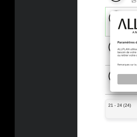
A 
F
27
Mo
09
Mo
10
21 - 24 (24)