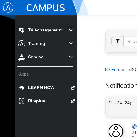
Téléchargement
Training
Service
Forum
C
Apps
Notificatio
LEARN NOW
Bimplus
21 - 24 (24)
@A
21