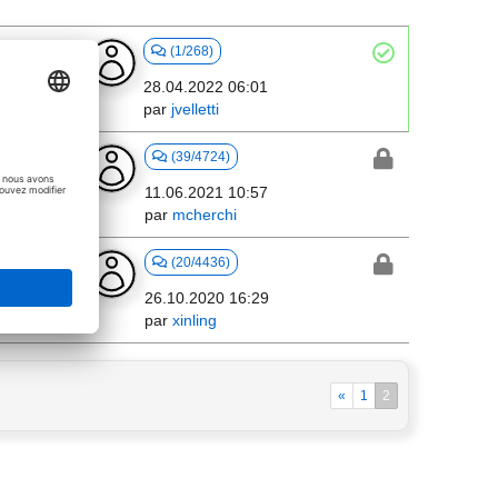
ects in
(1/268)
28.04.2022 06:01
par
jvelletti
(39/4724)
11.06.2021 10:57
par
mcherchi
(20/4436)
26.10.2020 16:29
par
xinling
«
1
2