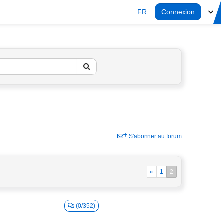
FR
Connexion
S'abonner au forum
«
1
2
(0/352)