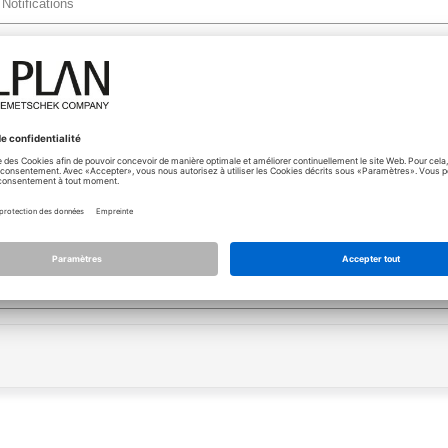
Notifications
security update was installed on 26.4. 15:00 - some side eff
orum
[Résolu]
.04.2022 - 08:08
- par
jvelletti
Notifications
derated topic - Allplan 2019
.10.2018 - 06:48
- par
jvelletti
Notifications
Allplan 2019
derated topic - Allplan 2018
.10.2017 - 08:51
- par
jvelletti
Notifications
Allplan 2018