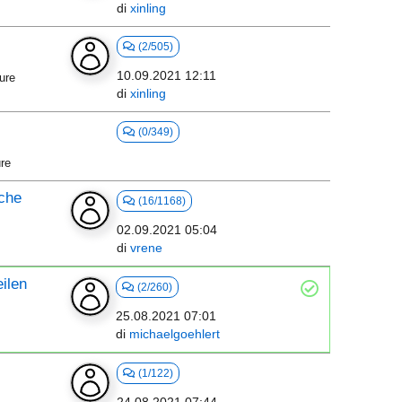
di
xinling
(2/505)
10.09.2021 12:11
ure
di
xinling
(0/349)
re
che
(16/1168)
02.09.2021 05:04
di
vrene
eilen
(2/260)
25.08.2021 07:01
di
michaelgoehlert
(1/122)