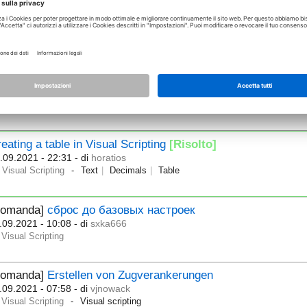
Domanda]
2D and 3D foils in visual scripting
.09.2021 - 16:54
- di
archcubestudio
Visual Scripting
Domanda]
Programmabsturz bei csv-Export
.09.2021 - 08:06
- di
guballplan
Visual Scripting
Visual
Scripting
Allplan
2021-1-9
Absturz
Expo
eating a table in Visual Scripting
[Risolto]
.09.2021 - 22:31
- di
horatios
Visual Scripting
Text
Decimals
Table
Domanda]
сброс до базовых настроек
.09.2021 - 10:08
- di
sxka666
Visual Scripting
Domanda]
Erstellen von Zugverankerungen
.09.2021 - 07:58
- di
vjnowack
Visual Scripting
Visual scripting