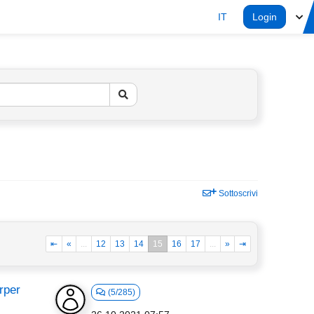
IT
Login
Sottoscrivi
⇤
«
...
12
13
14
15
16
17
...
»
⇥
rper
(5/285)