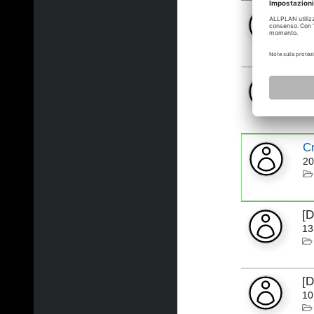
[
22
[
20
Cr
20
[
13
[
10