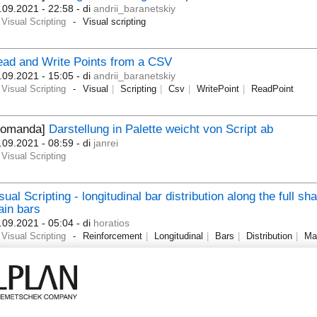
.09.2021 - 22:58
- di
andrii_baranetskiy
Visual Scripting
Visual scripting
ad and Write Points from a CSV
.09.2021 - 15:05
- di
andrii_baranetskiy
Visual Scripting
Visual
Scripting
Csv
WritePoint
ReadPoint
Domanda]
Darstellung in Palette weicht von Script ab
.09.2021 - 08:59
- di
janrei
Visual Scripting
sual Scripting - longitudinal bar distribution along the full sh
in bars
.09.2021 - 05:04
- di
horatios
Visual Scripting
Reinforcement
Longitudinal
Bars
Distribution
Ma
Domanda]
Error in Visual Scripting, object is not created
.09.2021 - 08:06
- di
Oksanka
Visual Scripting