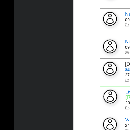
N
09
N
09
[
a
27
Li
[R
20
Va
24