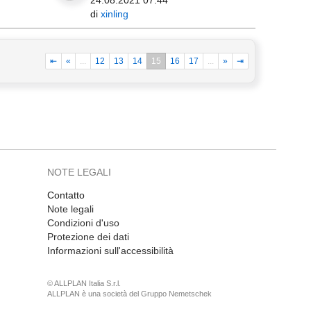
24.08.2021 07:44
di
xinling
⇤
«
...
12
13
14
15
16
17
...
»
⇥
NOTE LEGALI
Contatto
Note legali
Condizioni d'uso
Protezione dei dati
Informazioni sull'accessibilità
© ALLPLAN Italia S.r.l.
ALLPLAN è una società del
Gruppo Nemetschek