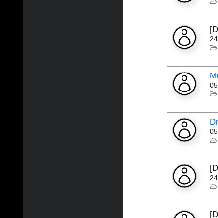
[
24
Mu
05
Dr
05
[
24
[