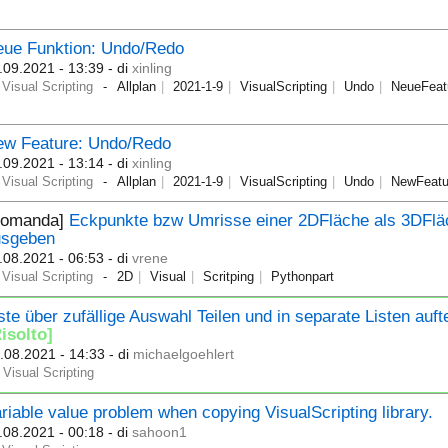
eue Funktion: Undo/Redo
.09.2021 - 13:39
- di
xinling
Visual Scripting
Allplan
2021-1-9
VisualScripting
Undo
NeueFeat
ew Feature: Undo/Redo
.09.2021 - 13:14
- di
xinling
Visual Scripting
Allplan
2021-1-9
VisualScripting
Undo
NewFeatu
Domanda]
Eckpunkte bzw Umrisse einer 2DFläche als 3DFlä
usgeben
.08.2021 - 06:53
- di
vrene
Visual Scripting
2D
Visual
Scritping
Pythonpart
ste über zufällige Auswahl Teilen und in separate Listen auft
isolto]
.08.2021 - 14:33
- di
michaelgoehlert
Visual Scripting
riable value problem when copying VisualScripting library.
.08.2021 - 00:18
- di
sahoon1