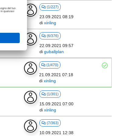
(1/227)
23.09.2021 08:19
di
xinling
(6/376)
22.09.2021 09:57
rt
di
guballplan
(1/470)
21.09.2021 07:18
di
xinling
(1/301)
15.09.2021 07:00
di
xinling
(7/363)
10.09.2021 12:38