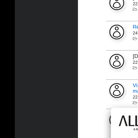
22
Re
24
[
22
Vi
ma
22
[
01