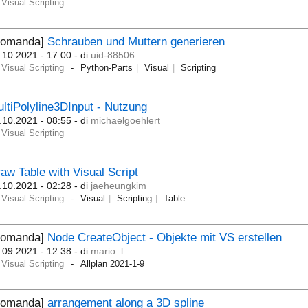
Visual Scripting
Domanda]
Schrauben und Muttern generieren
.10.2021 - 17:00
- di
uid-88506
Visual Scripting
Python-Parts
Visual
Scripting
ltiPolyline3DInput - Nutzung
.10.2021 - 08:55
- di
michaelgoehlert
Visual Scripting
aw Table with Visual Script
.10.2021 - 02:28
- di
jaeheungkim
Visual Scripting
Visual
Scripting
Table
Domanda]
Node CreateObject - Objekte mit VS erstellen
.09.2021 - 12:38
- di
mario_l
Visual Scripting
Allplan 2021-1-9
Domanda]
arrangement along a 3D spline