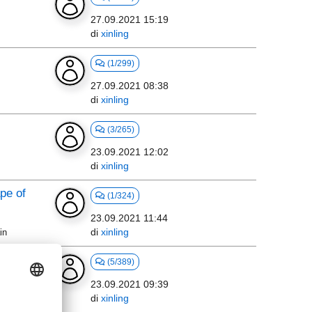
27.09.2021 15:19
di
xinling
(1/299)
27.09.2021 08:38
di
xinling
(3/265)
23.09.2021 12:02
di
xinling
ape of
(1/324)
23.09.2021 11:44
di
xinling
in
(5/389)
23.09.2021 09:39
di
xinling