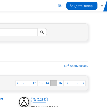
RU
Войдите теперь
Абонировать
⇤
«
...
12
13
14
15
16
17
...
»
⇥
er
(5/284)