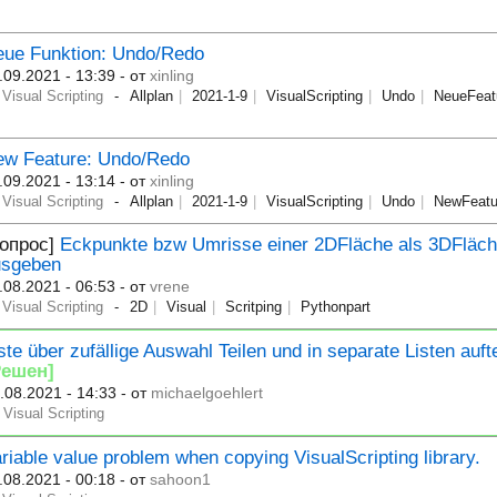
eue Funktion: Undo/Redo
.09.2021 - 13:39
- от
xinling
Visual Scripting
Allplan
2021-1-9
VisualScripting
Undo
NeueFeat
ew Feature: Undo/Redo
.09.2021 - 13:14
- от
xinling
Visual Scripting
Allplan
2021-1-9
VisualScripting
Undo
NewFeatu
Вопрос]
Eckpunkte bzw Umrisse einer 2DFläche als 3DFläc
usgeben
.08.2021 - 06:53
- от
vrene
Visual Scripting
2D
Visual
Scritping
Pythonpart
ste über zufällige Auswahl Teilen und in separate Listen auft
Решен]
.08.2021 - 14:33
- от
michaelgoehlert
Visual Scripting
riable value problem when copying VisualScripting library.
.08.2021 - 00:18
- от
sahoon1