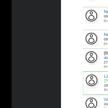
N
09
N
09
[
a
27
Li
[
20
Va
24