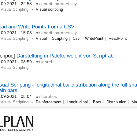
.09.2021 - 22:58
- от
andrii_baranetskiy
Visual Scripting
Visual scripting
ad and Write Points from a CSV
.09.2021 - 15:05
- от
andrii_baranetskiy
Visual Scripting
Visual
Scripting
Csv
WritePoint
ReadPoint
Вопрос]
Darstellung in Palette weicht von Script ab
.09.2021 - 08:59
- от
janrei
Visual Scripting
sual Scripting - longitudinal bar distribution along the full sh
in bars
.09.2021 - 05:04
- от
horatios
Visual Scripting
Reinforcement
Longitudinal
Bars
Distribution
Ma
Вопрос]
Error in Visual Scripting, object is not created
.09.2021 - 08:06
- от
Oksanka
Visual Scripting