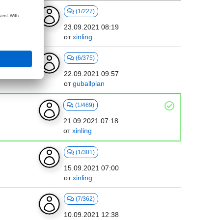
(1/227)
23.09.2021 08:19
от
xinling
(6/375)
22.09.2021 09:57
rt
от
guballplan
(1/469)
21.09.2021 07:18
от
xinling
(1/301)
15.09.2021 07:00
от
xinling
(7/362)
10.09.2021 12:38