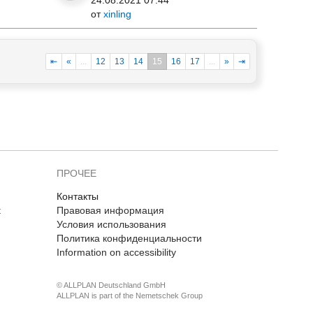
24.08.2021 07:44
от
xinling
⇤
«
...
12
13
14
15
16
17
...
»
⇥
ПРОЧЕЕ
Контакты
t
Правовая информация
Условия использования
Политика конфиденциальности
Information on accessibility
© ALLPLAN Deutschland GmbH
ALLPLAN is part of the
Nemetschek Group