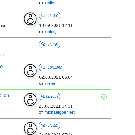
от
xinling
(2/505)
10.09.2021 12:11
ure
от
xinling
(0/349)
re
he
(16/1165)
02.09.2021 05:04
от
vrene
eilen
(2/260)
25.08.2021 07:01
от
michaelgoehlert
(1/122)