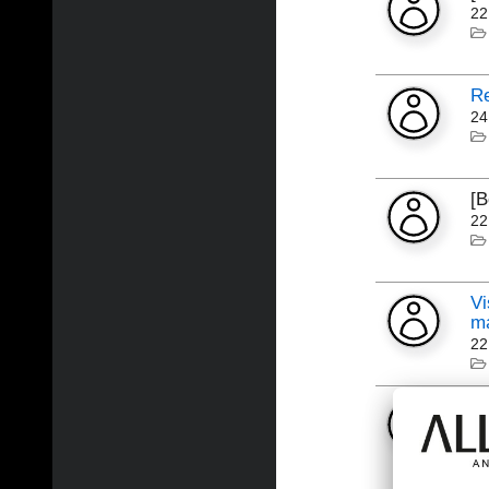
22
Re
24
[
22
Vi
ma
22
[
01