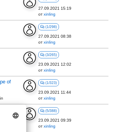
27.09.2021 15:19
от
xinling
(1/298)
27.09.2021 08:38
от
xinling
(3/265)
23.09.2021 12:02
от
xinling
ape of
(1/323)
23.09.2021 11:44
от
xinling
in
(5/388)
23.09.2021 09:39
от
xinling