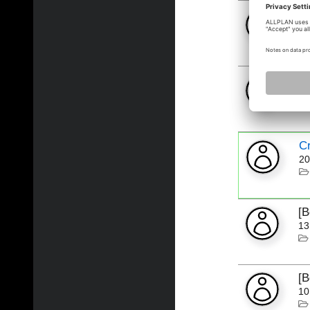
[
22
[
20
Cr
20
[
13
[
10