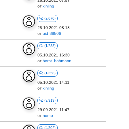
26.10.2021 07:57
от
xinling
(2/670)
25.10.2021 08:18
от
uid-88506
(1/288)
05.10.2021 16:30
от
horst_hohmann
(1/358)
05.10.2021 14:11
от
xinling
(3/313)
29.09.2021 11:47
от
nemo
(4/302)