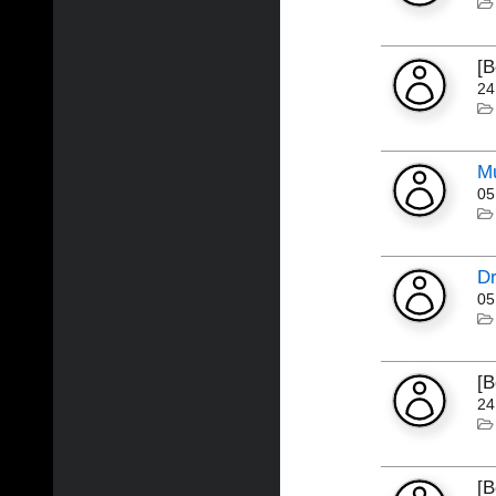
[
24
Mu
05
Dr
05
[
24
[