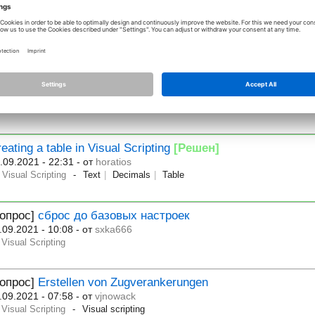
Вопрос]
2D and 3D foils in visual scripting
.09.2021 - 16:54
- от
archcubestudio
Visual Scripting
Вопрос]
Programmabsturz bei csv-Export
.09.2021 - 08:06
- от
guballplan
Visual Scripting
Visual
Scripting
Allplan
2021-1-9
Absturz
Expo
eating a table in Visual Scripting
[Решен]
.09.2021 - 22:31
- от
horatios
Visual Scripting
Text
Decimals
Table
Вопрос]
сброс до базовых настроек
.09.2021 - 10:08
- от
sxka666
Visual Scripting
Вопрос]
Erstellen von Zugverankerungen
.09.2021 - 07:58
- от
vjnowack
Visual Scripting
Visual scripting