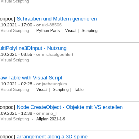
Visual Scripting
Вопрос]
Schrauben und Muttern generieren
.10.2021 - 17:00
- от
uid-88506
Visual Scripting
Python-Parts
Visual
Scripting
ltiPolyline3DInput - Nutzung
.10.2021 - 08:55
- от
michaelgoehlert
Visual Scripting
aw Table with Visual Script
.10.2021 - 02:28
- от
jaeheungkim
Visual Scripting
Visual
Scripting
Table
Вопрос]
Node CreateObject - Objekte mit VS erstellen
.09.2021 - 12:38
- от
mario_l
Visual Scripting
Allplan 2021-1-9
Вопрос]
arrangement along a 3D spline