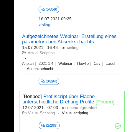
(5/359)
16.07.2021 09:25
xinling
Aufgezeichnetes Webinar: Erstellung eines
parametrischen Absenkschachts
15.07.2021 - 16:48
- от
xinling
Visual Scripting
Allplan
2021-1-4
Webinar
HowTo
Csv
Excel
Absenkschacht
(0/294)
[Вопрос]
Profilscript über Fläche -
unterschiedliche Drehung Profile
[Решен]
12.07.2021 - 07:03
- от
michaelgoehlert
Visual Scripting
Visual scripting
(2/298)