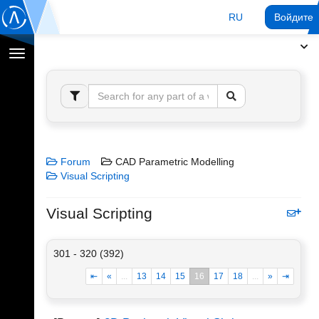
RU
Войдите 
Переключение
навигации
Forum
CAD Parametric Modelling
Visual Scripting
Visual Scripting
301 - 320 (392)
⇤
«
...
13
14
15
16
17
18
...
»
⇥