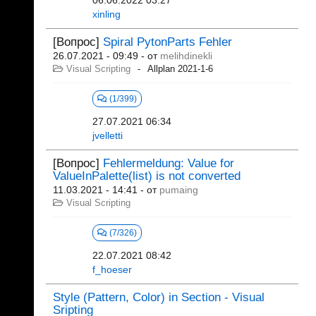
06.06.2022 03:27
xinling
[Вопрос]
Spiral PytonParts Fehler
26.07.2021 - 09:49
- от
melihdinekli
Visual Scripting
Allplan 2021-1-6
(1/399)
27.07.2021 06:34
jvelletti
[Вопрос]
Fehlermeldung: Value for
ValueInPalette(list) is not converted
11.03.2021 - 14:41
- от
pumaing
Visual Scripting
(7/326)
22.07.2021 08:42
f_hoeser
Style (Pattern, Color) in Section - Visual
Sripting