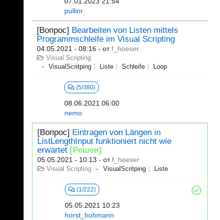
07.01.2023 21:54
pullinr
[Вопрос]
Bearbeiten von Listen mittels
Programmschleife im Visual Scripting
04.05.2021 - 08:16
- от
f_hoeser
Visual Scripting
VisualScritping
Liste
Schleife
Loop
(5/380)
08.06.2021 06:00
nemo
[Вопрос]
Eintragen von Längen in
ListLengthInput funktioniert nicht wie
erwartet
[Решен]
05.05.2021 - 10:13
- от
f_hoeser
Visual Scripting
VisualScritping
Liste
(1/222)
05.05.2021 10:23
horst_hohmann