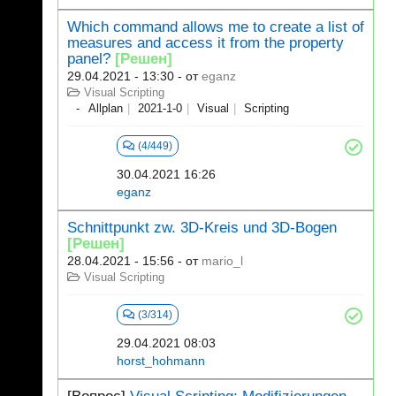
Which command allows me to create a list of
measures and access it from the property
panel?
[Решен]
29.04.2021 - 13:30
- от
eganz
Visual Scripting
Allplan
2021-1-0
Visual
Scripting
(4/449)
30.04.2021 16:26
eganz
Schnittpunkt zw. 3D-Kreis und 3D-Bogen
[Решен]
28.04.2021 - 15:56
- от
mario_l
Visual Scripting
(3/314)
29.04.2021 08:03
horst_hohmann