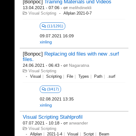
[Вопрос]
Training Materials und Videos
13.04.2021 - 07:06
- от
melihdinekli
Visual Scripting
Allplan 2021-0-7
(11/1291)
09.07.2021 16:09
xinling
[Вопрос]
Replacing old files with new .surf
files.
24.06.2021 - 06:43
- от
Nagaratna
Visual Scripting
Visual
Scripting
File
Types
Path
.surf
(3/417)
02.08.2021 13:35
xinling
Visual Scripting Stahlprofil
07.07.2021 - 10:18
- от
anwander
Visual Scripting
Allplan
2021-1-4
Visual
Script
Beam