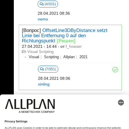
(4/331)
28.04.2021 08:36
nemo
[Вопрос]
OffsetLine3DByDistance setzt
Linie bei Entfernung 0 auf den
Richtungspunkt
[Решен]
27.04.2021 - 14:44
- от
f_hoeser
Visual Scripting
Visual
Scripting
Allplan
2021
(7/351)
28.04.2021 08:06
xinling
321 - 340 (391)
⇤
«
...
14
15
16
17
18
19
»
⇥