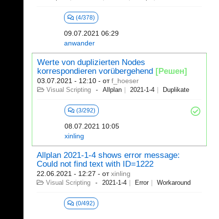
(4/378)
09.07.2021 06:29
anwander
Werte von duplizierten Nodes
korrespondieren vorübergehend
[Решен]
03.07.2021 - 12:10
- от
f_hoeser
Visual Scripting
Allplan
2021-1-4
Duplikate
(3/292)
08.07.2021 10:05
xinling
Allplan 2021-1-4 shows error message:
Could not find text with ID=1222
22.06.2021 - 12:27
- от
xinling
Visual Scripting
2021-1-4
Error
Workaround
(0/492)