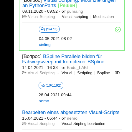
[Вопрос]
Visual Scripting: Modifizierungen
an PythonParts
[Решен]
09.11.2020 - 09:52
- от
pumaing
Visual Scripting
Visual scripting
Modification
(5/472)
04.05.2021 08:02
xinling
[Вопрос]
BSpline Parallele bilden für
Fahwegsweep mit komplexer BSpline
14.04.2021 - 16:33
- от
Badu_LABI
Visual Scripting
Visual
Scripting
Bspline
3D
(10/1192)
28.04.2021 09:44
nemo
Bearbeiten eines abgesetzten Visual-Scripts
15.04.2021 - 06:44
- от
nemo
Visual Scripting
Visual Sripting bearbeiten