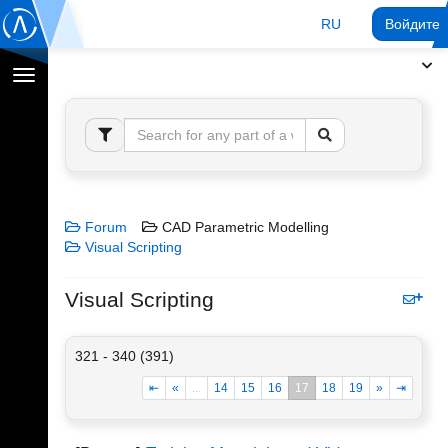
RU
Войдите 
Переключение
навигации
Forum
CAD Parametric Modelling
Visual Scripting
Visual Scripting
321 - 340 (391)
⇤
«
...
14
15
16
17
18
19
»
⇥