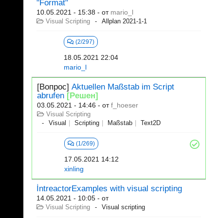
"Format"
10.05.2021 - 15:38
- от
mario_l
Visual Scripting
Allplan 2021-1-1
(2/297)
18.05.2021 22:04
mario_l
[Вопрос]
Aktuellen Maßstab im Script
abrufen
[Решен]
03.05.2021 - 14:46
- от
f_hoeser
Visual Scripting
Visual
Scripting
Maßstab
Text2D
(1/269)
17.05.2021 14:12
xinling
İntreactorExamples with visual scripting
14.05.2021 - 10:05
- от
Visual Scripting
Visual scripting