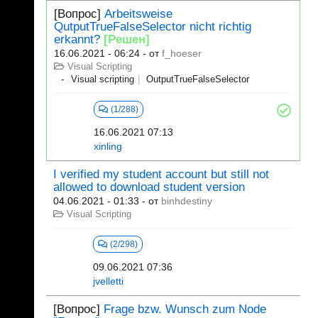
[Вопрос]
Arbeitsweise
QutputTrueFalseSelector nicht richtig
erkannt?
[Решен]
16.06.2021 - 06:24
- от
f_hoeser
Visual Scripting
Visual scripting
OutputTrueFalseSelector
(1/288)
16.06.2021 07:13
xinling
I verified my student account but still not
allowed to download student version
04.06.2021 - 01:33
- от
binhdestiny
Visual Scripting
(2/298)
09.06.2021 07:36
jvelletti
[Вопрос]
Frage bzw. Wunsch zum Node