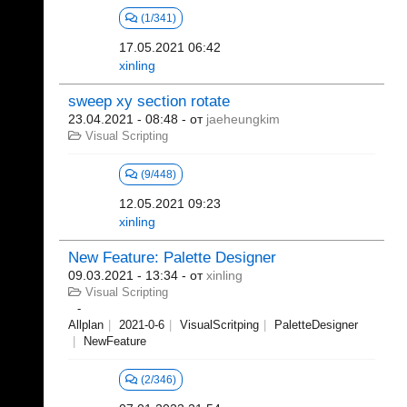
(1/341)
17.05.2021 06:42
xinling
sweep xy section rotate
23.04.2021 - 08:48
- от
jaeheungkim
Visual Scripting
(9/448)
12.05.2021 09:23
xinling
New Feature: Palette Designer
09.03.2021 - 13:34
- от
xinling
Visual Scripting
Allplan
2021-0-6
VisualScritping
PaletteDesigner
NewFeature
(2/346)