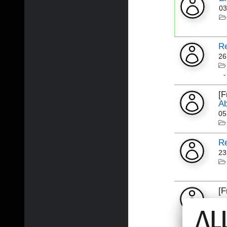
03
Re
26
[F
A
05
Re
23
[
17