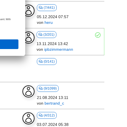
(7/441)
05.12.2024 07:57
von
heru
(3/201)
13.11.2024 13:42
von
ipbzimmermann
(0/141)
(9/1099)
21.08.2024 13:11
von
bertrand_c
(4/312)
03.07.2024 05:38