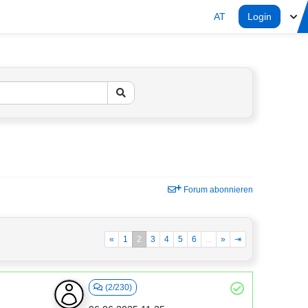
AT
Login
Forum abonnieren
«
1
2
3
4
5
6
...
»
⇥
(2/230)