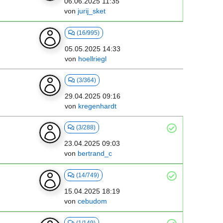
06.06.2025 11:35
von
jurij_sket
(16/995)
05.05.2025 14:33
von
hoellriegl
(3/364)
29.04.2025 09:16
von
kregenhardt
(3/288)
23.04.2025 09:03
von
bertrand_c
(14/749)
15.04.2025 18:19
von
cebudom