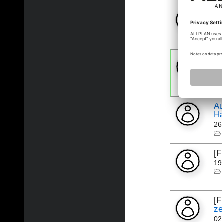
[F
03
[
13
A
H
26
[F
19
[
ze
02