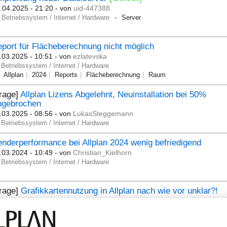
.04.2025 - 21:20
- von
uid-447388
Betriebssystem / Internet / Hardware
Server
port für Flächeberechnung nicht möglich
.03.2025 - 10:51
- von
ezlatevska
Betriebssystem / Internet / Hardware
Allplan
2024
Reports
Flächeberechnung
Raum
rage]
Allplan Lizens Abgelehnt, Neuinstallation bei 50%
bgebrochen
.03.2025 - 08:56
- von
LukasSteggemann
Betriebssystem / Internet / Hardware
nderperformance bei Allplan 2024 wenig befriedigend
.03.2024 - 10:49
- von
Christian_Kielhorn
Betriebssystem / Internet / Hardware
Frage]
Grafikkartennutzung in Allplan nach wie vor unklar?!
.01.2023 - 14:13
- von
joul
Betriebssystem / Internet / Hardware
Grafikkarte Allplan Systemvorauss