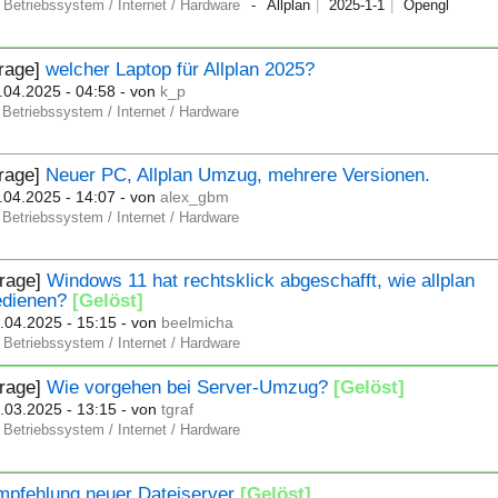
Betriebssystem / Internet / Hardware
Allplan
2025-1-1
Opengl
Frage]
welcher Laptop für Allplan 2025?
.04.2025 - 04:58
- von
k_p
Betriebssystem / Internet / Hardware
Frage]
Neuer PC, Allplan Umzug, mehrere Versionen.
.04.2025 - 14:07
- von
alex_gbm
Betriebssystem / Internet / Hardware
Frage]
Windows 11 hat rechtsklick abgeschafft, wie allplan
edienen?
[Gelöst]
.04.2025 - 15:15
- von
beelmicha
Betriebssystem / Internet / Hardware
Frage]
Wie vorgehen bei Server-Umzug?
[Gelöst]
.03.2025 - 13:15
- von
tgraf
Betriebssystem / Internet / Hardware
mpfehlung neuer Dateiserver
[Gelöst]