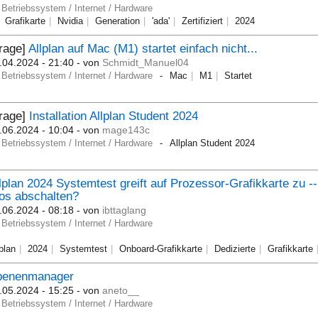
Betriebssystem / Internet / Hardware
Grafikarte
Nvidia
Generation
'ada'
Zertifiziert
2024
rage]
Allplan auf Mac (M1) startet einfach nicht...
.04.2024 - 21:40
- von
Schmidt_Manuel04
Betriebssystem / Internet / Hardware
Mac
M1
Startet
Frage]
Installation Allplan Student 2024
.06.2024 - 10:04
- von
mage143c
Betriebssystem / Internet / Hardware
Allplan Student 2024
lplan 2024 Systemtest greift auf Prozessor-Grafikkarte zu -
os abschalten?
.06.2024 - 08:18
- von
ibttaglang
Betriebssystem / Internet / Hardware
lplan
2024
Systemtest
Onboard-Grafikkarte
Dedizierte
Grafikkarte
benenmanager
.05.2024 - 15:25
- von
aneto__
Betriebssystem / Internet / Hardware