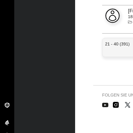
[F
18
21 - 40 (391)
FOLGEN SIE U