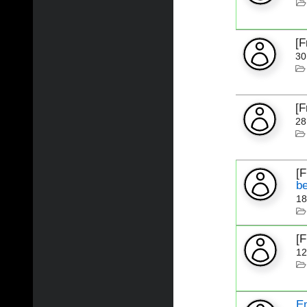
[
30
[
28
[
b
18
[
12
E