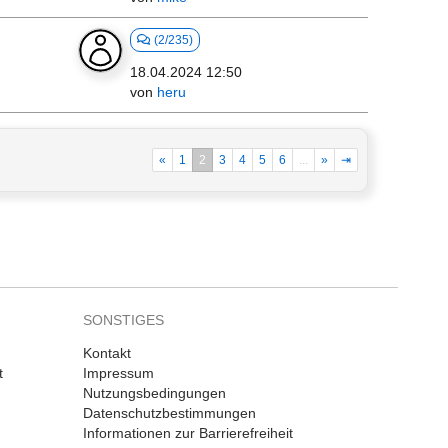
(2/235)
18.04.2024 12:50
von
heru
«
1
2
3
4
5
6
...
»
⇥
SONSTIGES
Kontakt
t
Impressum
Nutzungsbedingungen
Datenschutzbestimmungen
Informationen zur Barrierefreiheit