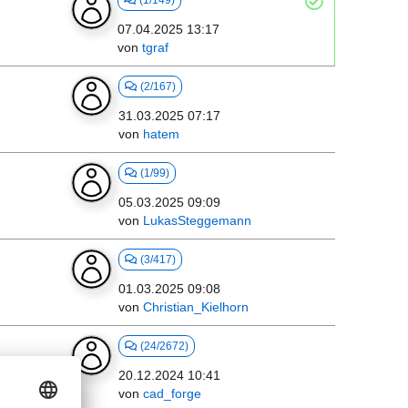
(1/149)
07.04.2025 13:17
von
tgraf
(2/167)
31.03.2025 07:17
von
hatem
(1/99)
05.03.2025 09:09
von
LukasSteggemann
(3/417)
01.03.2025 09:08
von
Christian_Kielhorn
(24/2672)
20.12.2024 10:41
etzung
von
cad_forge