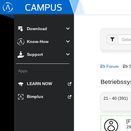
Download
Know-How
Support
Forum
S
Apps
Betriebssy
LEARN NOW
Bimplus
21 - 40 (391)
[
29