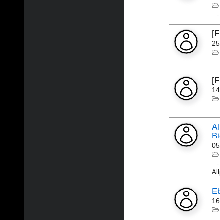
[F
25
[
14
Al
Bi
05
Al
E
16