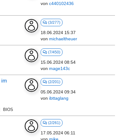
von
c440102436
(3/277)
18.06.2024 15:37
von
michaeltheuer
(7/450)
15.06.2024 08:54
von
mage143c
- im
(2/201)
05.06.2024 09:34
von
ibttaglang
BIOS
(2/261)
17.05.2024 06:11
von
mike