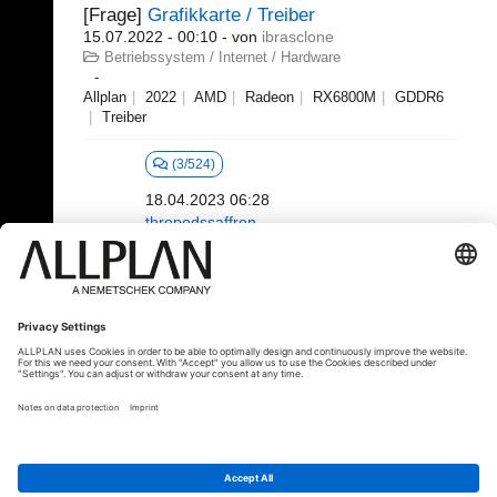
[Frage]
Grafikkarte / Treiber
15.07.2022 - 00:10
- von
ibrasclone
Betriebssystem / Internet / Hardware
Allplan
2022
AMD
Radeon
RX6800M
GDDR6
Treiber
(3/524)
18.04.2023 06:28
thropodssaffron
41 - 60 (391)
«
1
2
3
4
5
6
...
»
⇥
© ALLPLAN Österreich GmbH
Allplan ist Teil der
Nemetschek Group