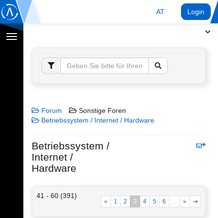
AT
Login
Navigation
umschalten
Forum
Sonstige Foren
Betriebssystem / Internet / Hardware
Betriebssystem /
Internet /
Hardware
41 - 60 (391)
«
1
2
3
4
5
6
...
»
⇥