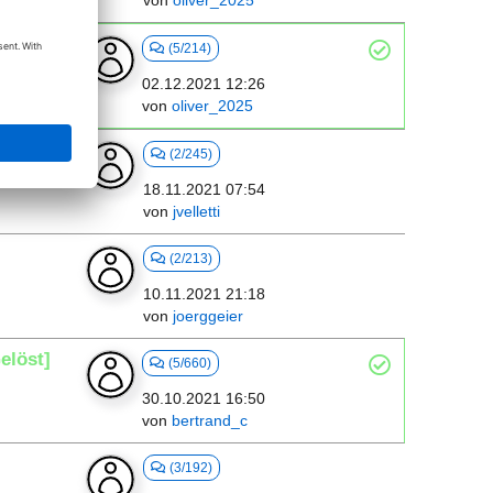
von
oliver_2025
(5/214)
02.12.2021 12:26
von
oliver_2025
(2/245)
18.11.2021 07:54
von
jvelletti
(2/213)
10.11.2021 21:18
von
joerggeier
elöst]
(5/660)
30.10.2021 16:50
von
bertrand_c
(3/192)