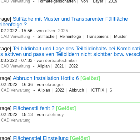
CAD Verwaltung
Formateigenschaften
Von
Layer
2019
Frage]
Stilfäche mit Muster und Transparenter Füllfläche
ihenfolge ?
.02.2022 - 15:56
- von
oliver_2025
CAD Verwaltung
Stilfläche
Reihenfolge
Transparenz
Muster
Frage]
Teilbildinhalt und Lage des Teilbildinhalts bei Kombinat
s aktiven und passiven Teilbildern nicht sichtbar bzw. vers
.03.2022 - 07:33
- von
derbautechniker
CAD Verwaltung
Allplan
2021
2022
Frage]
Abbruch Installation Hotfix 6
[Gelöst]
.02.2022 - 16:36
- von
okrueger
CAD Verwaltung
Allplan
2022
Abbruch
HOTFIX
6
Frage]
Flächenstil fehlt ?
[Gelöst]
.02.2022 - 15:13
- von
ralohmey
CAD Verwaltung
Frage]
Flächenstiel Einstellung
[Gelöst]