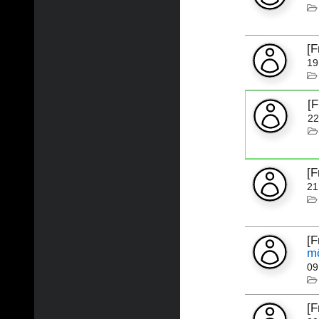
[
19
[
22
[
21
[
mö
09
[