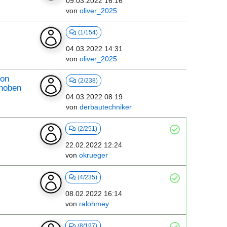
09.03.2022 16:16
von
oliver_2025
(1/154)
04.03.2022 14:31
von
oliver_2025
ion
(2/238)
choben
04.03.2022 08:19
von
derbautechniker
(2/251)
22.02.2022 12:24
von
okrueger
(4/235)
08.02.2022 16:14
von
ralohmey
(8/197)