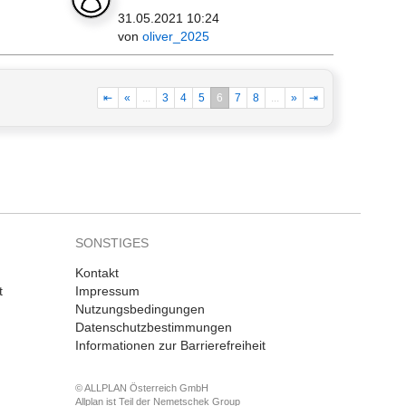
31.05.2021 10:24
von
oliver_2025
⇤
«
...
3
4
5
6
7
8
...
»
⇥
SONSTIGES
Kontakt
t
Impressum
Nutzungsbedingungen
Datenschutzbestimmungen
Informationen zur Barrierefreiheit
© ALLPLAN Österreich GmbH
Allplan ist Teil der
Nemetschek Group