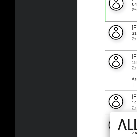
04
[
31
[
18
As
[
14
[
01