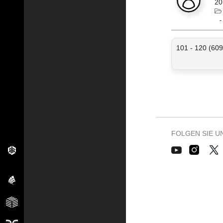
20
101 - 120 (609
FOLGEN SIE U