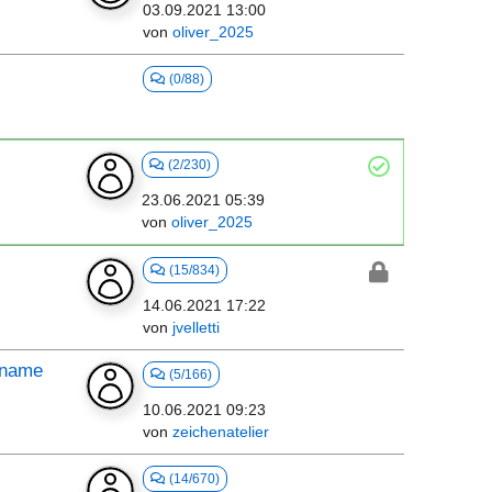
03.09.2021 13:00
von
oliver_2025
(0/88)
(2/230)
23.06.2021 05:39
von
oliver_2025
(15/834)
14.06.2021 17:22
von
jvelletti
ername
(5/166)
10.06.2021 09:23
von
zeichenatelier
(14/670)