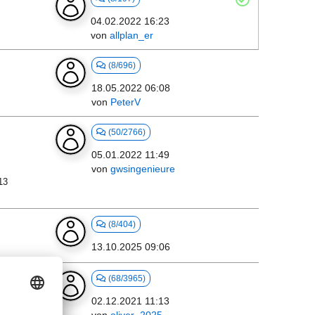
04.02.2022 16:23
von
allplan_er
(8/696)
18.05.2022 06:08
von
PeterV
(50/2766)
05.01.2022 11:49
von
gwsingenieure
13
(8/404)
13.10.2025 09:06
(68/3965)
02.12.2021 11:13