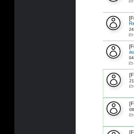
[
Re
24
[
au
04
[
21
[
08
[