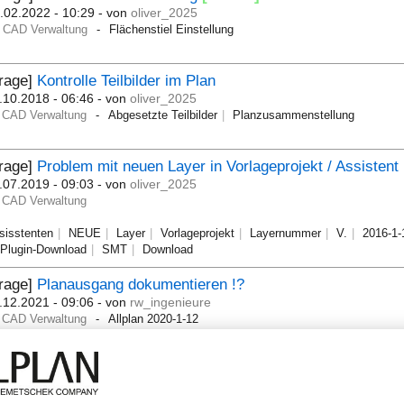
.02.2022 - 10:29
- von
oliver_2025
CAD Verwaltung
Flächenstiel Einstellung
Frage]
Kontrolle Teilbilder im Plan
.10.2018 - 06:46
- von
oliver_2025
CAD Verwaltung
Abgesetzte Teilbilder
Planzusammenstellung
Frage]
Problem mit neuen Layer in Vorlageprojekt / Assistent
.07.2019 - 09:03
- von
oliver_2025
CAD Verwaltung
sisstenten
NEUE
Layer
Vorlageprojekt
Layernummer
V.
2016-1-
Plugin-Download
SMT
Download
Frage]
Planausgang dokumentieren !?
.12.2021 - 09:06
- von
rw_ingenieure
CAD Verwaltung
Allplan 2020-1-12
Frage]
Korrekte Darstellung erst im Plan (Zeichnungstypen)
.02.2017 - 09:38
- von
oliver_2025
CAD Verwaltung
Plan
Zeichnungstypen
V. 2016.1.10