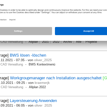
Frage]
Datenzugriff lokal
[Gelöst]
.12.2021 - 07:18
- von
oliver_2025
CAD Verwaltung
Datenzugriff lokal
rage]
Archiv-Ordner, Archiv-Rechner
.11.2021 - 07:11
- von
f_baur
CAD Verwaltung
Allplan
2021
2022
Archiv
Alte
Projekte
Frage]
BWS lösen -löschen
.11.2021 - 07:35
- von
oliver_2025
CAD Verwaltung
BWS Kontextmenü
Frage]
Workgroupmanager nach Installation ausgeschaltet
[G
.10.2021 - 09:25
- von
kraemerjk
CAD Verwaltung
Allplan 2022
Frage]
Layersteuerung Anwenden
.09.2021 - 06:05
- von
oliver_2025