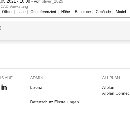
.05.2021 - 10:08
- von
oliver_2025
CAD Verwaltung
Offset
Lage
Georeferenziert
Höhe
Baugrube
Gebäude
Model
)
NS AUF
ADMIN
ALLPLAN
Lizenz
Allplan
Allplan Connec
Datenschutz Einstellungen