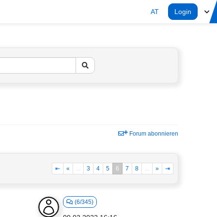
AT
Login
Forum abonnieren
⇤
«
...
3
4
5
6
7
8
...
»
⇥
(6/345)