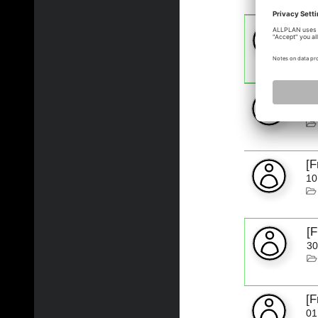
[
02
[F
17
[
10
[
30
[
01