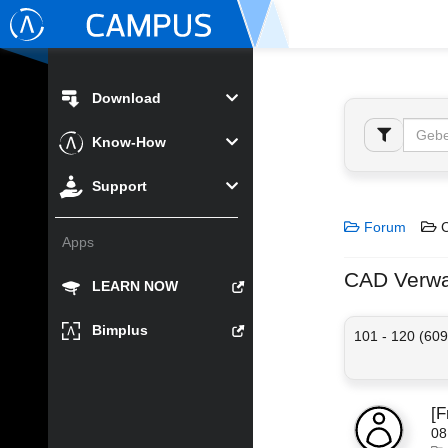
Download
Know-How
Support
Forum
C
Apps
CAD Verwa
LEARN NOW
Bimplus
101 - 120 (609
[
08