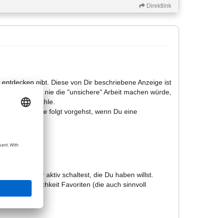
Direktlink
entdecken gibt. Diese von Dir beschriebene Anzeige ist
t, weil ich mir nie die "unsichere" Arbeit machen würde,
eil/ Plan anwähle.
ipp, dass Du wie folgt vorgehst, wenn Du eine
 als Option
die Teilbilder aktiv schaltest, die Du haben willst.
nn! Die Möglichkeit Favoriten (die auch sinnvoll
rden.