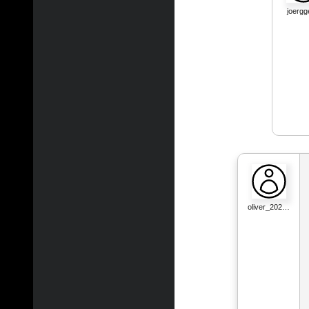
joergg
oliver_202…