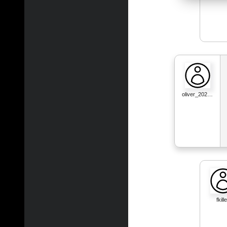
oliver_202…
fkill