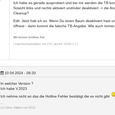
o
Ich habe es gerade ausprobiert und bei mir werden die TB korr
Sowohl links und rechts aktiviert und/oder deaktiviert -> die An
Cleanup?
Edit: Jetzt hab ich es. Wenn Du einen Baum deaktiviert hast 
öffnest - dann kommt die falsche TB-Angabe. Wie auch immer.
Mit besten Grüßen, Kai
| Ingenieurbau&Allplan seit V15 | aktuell: V2026-1-1 |
10.04.2024 - 08:20
In welcher Version ?
Ich habe V.2023
Ich nehme nicht an das die Hotline Fehler bestätigt die es nicht gibt
LG Oliver
(Allplan seit 2001)