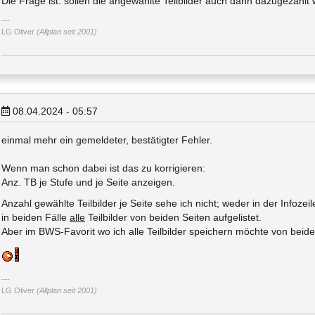
Die Frage ist: sollen die angewählte Teilbilder auch dann dazugezählt 
LG Oliver
(Allplan seit 2001)
08.04.2024 - 05:57
einmal mehr ein gemeldeter, bestätigter Fehler.
Wenn man schon dabei ist das zu korrigieren:
Anz. TB je Stufe und je Seite anzeigen.
Anzahl gewählte Teilbilder je Seite sehe ich nicht; weder in der Infoze
in beiden Fälle
alle
Teilbilder von beiden Seiten aufgelistet.
Aber im BWS-Favorit wo ich alle Teilbilder speichern möchte von beide
LG Oliver
(Allplan seit 2001)