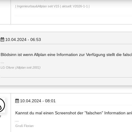
| Ingenieurbau&Allplan seit V15 | aktuell: V2026-1-1 |
10.04.2024 - 06:53
Blödsinn ist wenn Allplan eine Information zur Verfügung stellt die fal
LG Oliver
(Allplan seit 2001)
10.04.2024 - 08:01
Kannst du mal einen Screenshot der "falschen" Information 
er
Gruß Florian