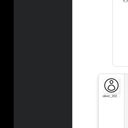
o_
oliver_202…