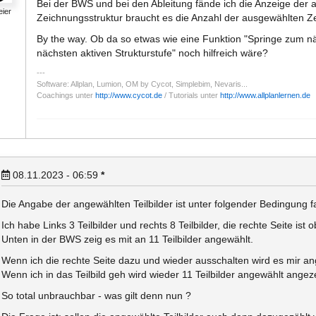
Bei der BWS und bei den Ableitung fände ich die Anzeige der a
eier
Zeichnungsstruktur braucht es die Anzahl der ausgewählten 
By the way. Ob da so etwas wie eine Funktion "Springe zum nä
nächsten aktiven Strukturstufe" noch hilfreich wäre?
Software: Allplan, Lumion, OM by Cycot, Simplebim, Nevaris...
Coachings unter
http://www.cycot.de
/ Tutorials unter
http://www.allplanlernen.de
08.11.2023 - 06:59
*
Die Angabe der angewählten Teilbilder ist unter folgender Bedingung f
Ich habe Links 3 Teilbilder und rechts 8 Teilbilder, die rechte Seite ist o
Unten in der BWS zeig es mit an 11 Teilbilder angewählt.
Wenn ich die rechte Seite dazu und wieder ausschalten wird es mir ange
Wenn ich in das Teilbild geh wird wieder 11 Teilbilder angewählt angeze
So total unbrauchbar - was gilt denn nun ?