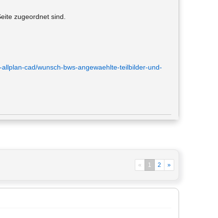
Seite zugeordnet sind.
-allplan-cad/wunsch-bws-angewaehlte-teilbilder-und-
«
1
2
»