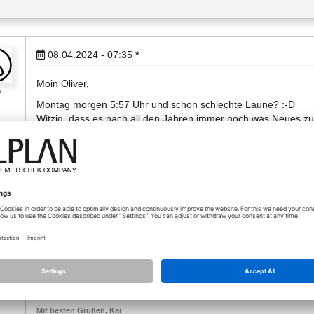
08.04.2024 - 07:35
*
Moin Oliver,
o
Montag morgen 5:57 Uhr und schon schlechte Laune? :-D
Witzig, dass es nach all den Jahren immer noch was Neues zu 
mit tatsächlich noch nie aufgefallen. Und auch noch nie vermiss
Teilbilder abzuwählen, wenn ich z.B. ein neues Geschoss/ Baut
Ich mag es eindeutig und fehlerfrei/ effizient. Deswegen der T
"Teilbildsammlung" anwählst:
- Doppelklick auf ein TB, dass Du bearbeiten wirst
- erneutes, projektbezogenes Öffnen
- zuwählen der weiteren TB, die Du benötigst
(@Allplan: Helfen würde hier die Abwahl ALLER Teilbilder
So stellst Du immer und zu jeder Zeit sicher, dass Du nur genau 
Verzichte auf Zählen und Abgleichen der Anzahl - das ist Blödsi
funktionieren !) wählen zu können, sollte jedoch angeboten we
Mit besten Grüßen, Kai