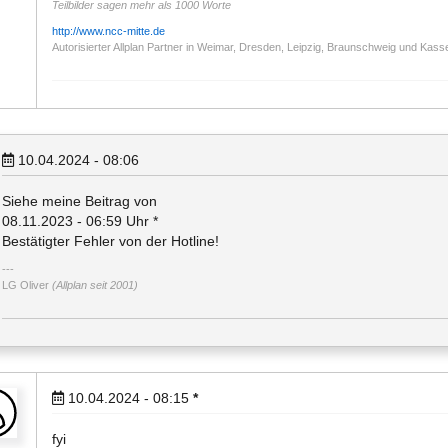
Teilbilder sagen mehr als 1000 Worte
http://www.ncc-mitte.de
Autorisierter Allplan Partner in Weimar, Dresden, Leipzig, Braunschweig und Kass
10.04.2024 - 08:06
Siehe meine Beitrag von
08.11.2023 - 06:59 Uhr *
Bestätigter Fehler von der Hotline!
LG Oliver
(Allplan seit 2001)
10.04.2024 - 08:15
*
fyi