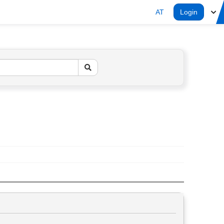
AT
Login