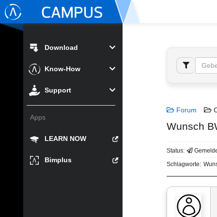
Download
Know-How
Support
Forum
C
Apps
Wunsch BW
LEARN NOW
Status:
Gemelde
Bimplus
Schlagworte:
Wun