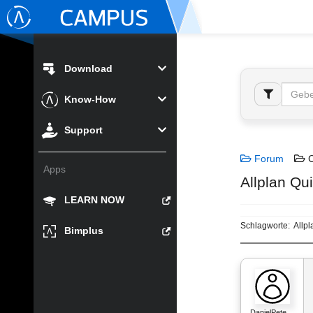
Download
Know-How
Support
Forum
C
Apps
Allplan Qu
LEARN NOW
Schlagworte:
Allpl
Bimplus
DanielPete…