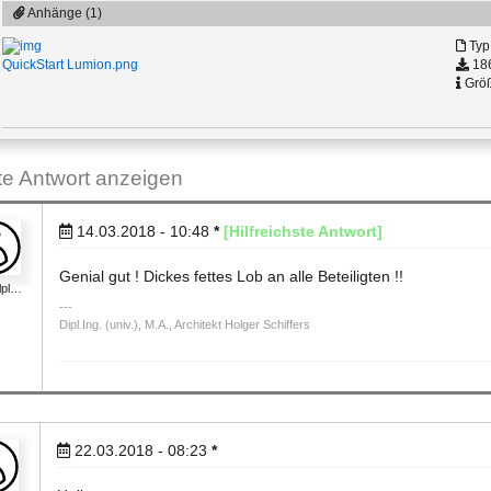
Anhänge (1)
Typ
186
QuickStart Lumion.png
Größ
ste Antwort anzeigen
14.03.2018 - 10:48
*
[Hilfreichste Antwort]
Genial gut ! Dickes fettes Lob an alle Beteiligten !!
llpl…
Dipl.Ing. (univ.), M.A., Architekt Holger Schiffers
22.03.2018 - 08:23
*