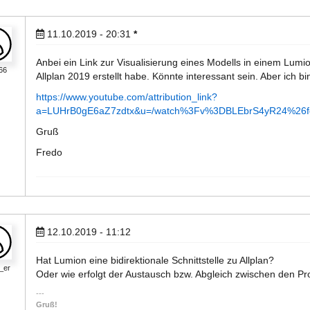
11.10.2019 - 20:31
*
Anbei ein Link zur Visualisierung eines Modells in einem Lumi
66
Allplan 2019 erstellt habe. Könnte interessant sein. Aber ich b
https://www.youtube.com/attribution_link?
a=LUHrB0gE6aZ7zdtx&u=/watch%3Fv%3DBLEbrS4yR24%26f
Gruß
Fredo
12.10.2019 - 11:12
Hat Lumion eine bidirektionale Schnittstelle zu Allplan?
n_er
Oder wie erfolgt der Austausch bzw. Abgleich zwischen den 
Gruß!