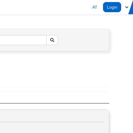
AT
Login