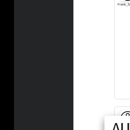
Frank_
merk