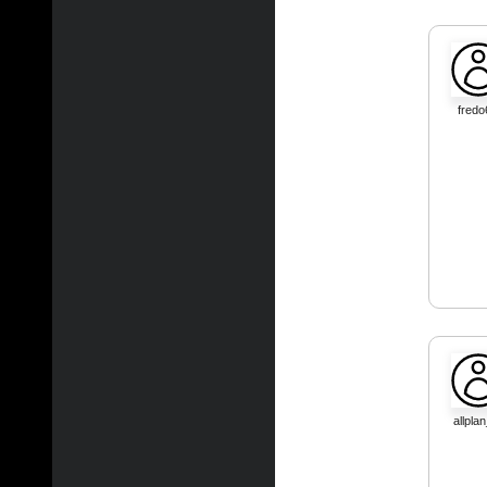
fredo
allpla