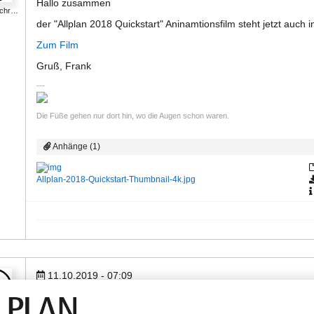
Hallo zusammen
Schr…
der "Allplan 2018 Quickstart" Aninamtionsfilm steht jetzt auch 
Zum Film
Gruß, Frank
Die Füße gehen nur dort hin, wo die Augen schon waren.
Anhänge (1)
Allplan-2018-Quickstart-Thumbnail-4k.jpg
11.10.2019 - 07:09
Guten Tag
box