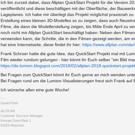
Ich bin zurzeit dabei, dass Allplan QuickStart Projekt für die Version 
veröffentlicht und diese beschäftigen mit der Oberfläche, der Bauwer
Lageplanes. Ich habe mir überlegt das Projekt möglichst praxisnah zu 
Erstellung eines kleinen 3D-Modelles so zu zeigen, dass auch Neueinst
Filme, die dann die Modellerstellung zeigen, bis Mitte Ende April zu ver
noch nicht mir Allplan QuickStart beschäftigt haben: Neben den Filmen 
verwenden kann, die Schritte, die in den Filmen gezeigt werden, am e
hat eine Internetseite, diese findet ihr hier:
https://www.allplan.com/de/c
Frank Schroer hatte die gute Idee, das QuickStart Projekt mal mit Lumi
Film wieder rundum gelungen - hier könnt ihr Euch selber "ein Bild mac
https://de-lumion.blogspot.com/2018/02/allplan-2018-quickstart-projekt
Bei Fragen zum QuickStart könnt ihr Euch gerne an mich wenden unt
Bei Fragen rund um die Lumion-Visualisierungen freut sich Frank au
Ich wünsche allen eine gute Woche!
Daniel Peter
ALLPLAN
Customer Success Manager
Konrad-Zuse-Platz 1
81829 München