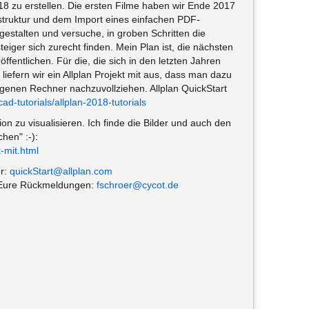
2018 zu erstellen. Die ersten Filme haben wir Ende 2017
kstruktur und dem Import eines einfachen PDF-
gestalten und versuche, in groben Schritten die
eiger sich zurecht finden. Mein Plan ist, die nächsten
öffentlichen. Für die, die sich in den letzten Jahren
liefern wir ein Allplan Projekt mit aus, dass man dazu
igenen Rechner nachzuvollziehen. Allplan QuickStart
ad-tutorials/allplan-2018-tutorials
on zu visualisieren. Ich finde die Bilder und auch den
hen" :-):
-mit.html
er:
quickStart@allplan.com
f Eure Rückmeldungen:
fschroer@cycot.de