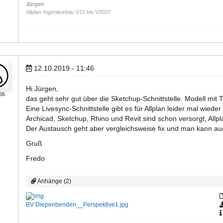
Jürgen
Allplan Ingenieurbau V10 bis V2027
12.10.2019 - 11:46
Hi Jürgen,
66
das geht sehr gut über die Sketchup-Schnittstelle. Modell mit
Eine Livesync-Schnittstelle gibt es für Allplan leider mal wie
Archicad, Sketchup, Rhino und Revit sind schon versorgt, Allpla
Der Austausch geht aber vergleichsweise fix und man kann auc
Gruß
Fredo
Anhänge (2)
BV Diepenbenden__Perspektive1.jpg