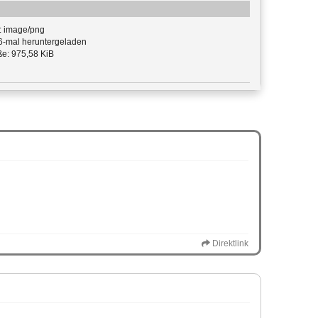
: image/png
-mal heruntergeladen
e: 975,58 KiB
Direktlink