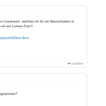
on-Livestream, welches ich für ein Bauvorhaben in
in eh ein Lumion-Fan!!!
eature%3Dem-lbrm
Direktlink
Programmen?