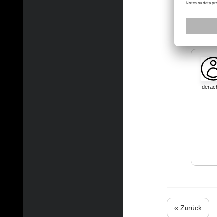
derac
« Zurück