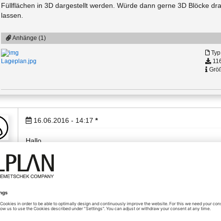
Füllflächen in 3D dargestellt werden. Würde dann gerne 3D Blöcke dr
lassen.
Anhänge (1)
Typ
116
Lageplan.jpg
Größ
16.06.2016 - 14:17
*
Hallo,
y
siehe Bild. Allerdings wird es nur in Isometrie im "Draht"-Modus
Freundliche Grüße
Anhänge (1)
Bildschirmdarstellung.JPG