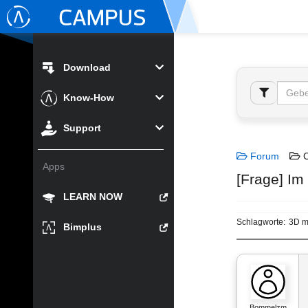
Download
Know-How
Support
Forum
C
Apps
[Frage] Im
LEARN NOW
Schlagworte:
3D m
Bimplus
Bommelzm