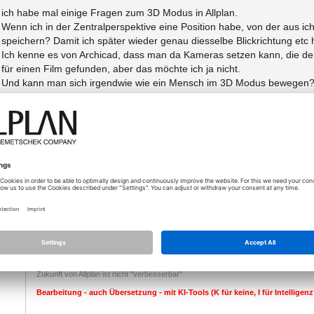
ich habe mal einige Fragen zum 3D Modus in Allplan.
Wenn ich in der Zentralperspektive eine Position habe, von der aus ich
speichern? Damit ich später wieder genau diesselbe Blickrichtung etc
Ich kenne es von Archicad, dass man da Kameras setzen kann, die de
für einen Film gefunden, aber das möchte ich ja nicht.
Und kann man sich irgendwie wie ein Mensch im 3D Modus bewegen? A
nicht soo schön. Ich will quasi mit den Pfeiltasten wie ein Mensch du
Archicad.
Danke und viele Grüße
07.07.2017 - 10:42
1. mit den kamaras für einen film kann das gemacht werden
nate…
2. über die funktion "freie projektion" im fensterrahmen kann di
Zukunft von Allplan ist nicht "verbesserbar"
Bearbeitung - auch Übersetzung - mit KI-Tools (K für keine, I für Intellige