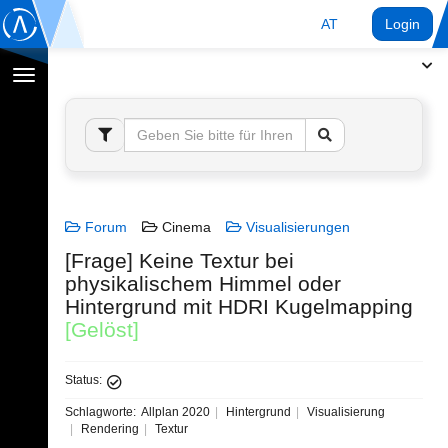
AT
Login
Navigation
umschalten
Forum
Cinema
Visualisierungen
[Frage] Keine Textur bei
physikalischem Himmel oder
Hintergrund mit HDRI Kugelmapping
[Gelöst]
Status:
Schlagworte:
Allplan 2020
Hintergrund
Visualisierung
Rendering
Textur