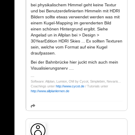
bei physikalischem Himmel geht keine Textur
und bei Benutzerdefinierten Himmeln mit HDRI
Bildern sollte etwas verwendet werden was mit
einem Kugel-Mapping im gerenderten Bild
einen schönen Hintergrund ergibt. Siehe
Angelad un in Allplan bei > Design >
30YearEdition HDRI Skies ... Ex sollten Texturen
sein, welche vom Format auf eine Kugel
draufpassen.
Bei der Bahnbrücke hier juckt mich auch mein
Visualisierungsnerv ....
Software: Allplan, Lumion, OM by Cycot, Simplebim, Nevaris...
Coachings unter
http://www.cycot.de
/ Tutorials unter
http://www.allplanlernen.de