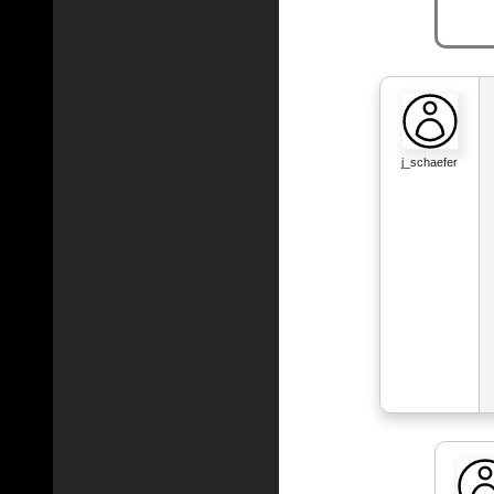
j_schaefer