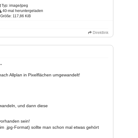
Typ: image/jpeg
40-mal heruntergeladen
Größe: 117,86 KiB
Direktlink
"
ach Allplan in Pixelflächen umgewandelt!
mwandeln, und dann diese
vorhanden sein!
im .jpg-Format) sollte man schon mal etwas gehört