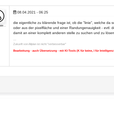
08.04.2021 - 06:25
die eigentliche zu klärende frage ist, ob die "linie", welche da 
nate…
oder aus der pixelfläche und einer Randungenauigkeit - evtl. 
damit an einer komplett anderen stelle zu suchen und zu lösen 
Zukunft von Allplan ist nicht "verbesserbar"
Bearbeitung - auch Übersetzung - mit KI-Tools (K für keine, I für Intellige