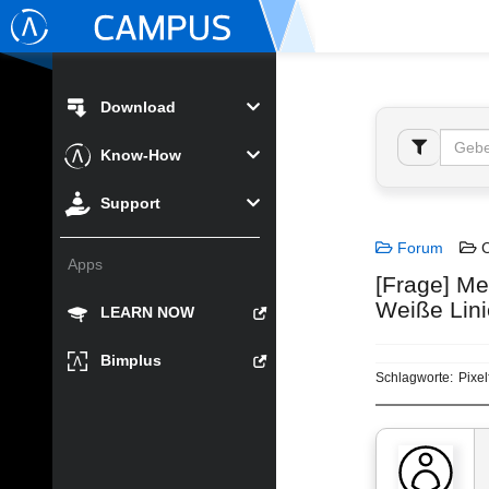
Download
Know-How
Support
Forum
C
Apps
[Frage] Me
Weiße Lini
LEARN NOW
Bimplus
Schlagworte:
Pixel