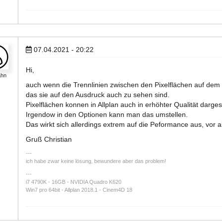
07.04.2021 - 20:22
Hi,
ahn
auch wenn die Trennlinien zwischen den Pixelflächen auf dem 
das sie auf den Ausdruck auch zu sehen sind.
Pixelflächen konnen in Allplan auch in erhöhter Qualität darges
Irgendow in den Optionen kann man das umstellen.
Das wirkt sich allerdings extrem auf die Peformance aus, vor a
Gruß Christian
ich habe zwar keine lösung, bewundere aber das problem!
---
i7 4790K - 16GB - NVIDIA Quadro K620
Win7 pro 64bit - Allplan 2018.1 - Cinem4D 18