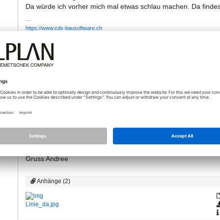
Da würde ich vorher mich mal etwas schlau machen. Da findest 
https://www.cds-bausoftware.ch
https://www.cds-bausoftware.ch/bundle
https://www.cds-ausbildung.ch
07.04.2021 - 13:08
Hallo,
ycot
liegt es vielleicht an folgender Einstellung bei PDF (siehe Bild
Randpoygon ... ausschalten.
Gruss Andree
Anhänge (2)
Linie_da.jpg