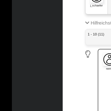
j_schaefer
Hilfreich
1 - 10 (11)
ne