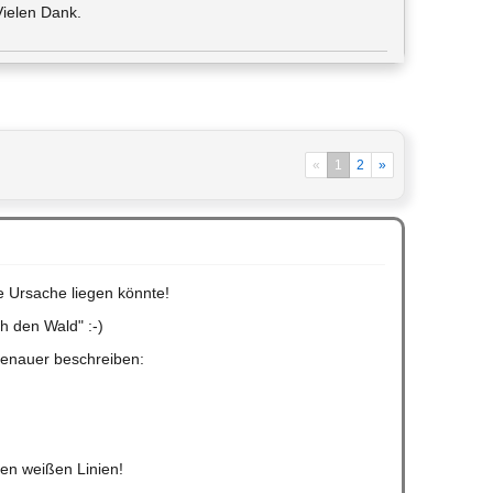
ielen Dank.
«
1
2
»
ie Ursache liegen könnte!
h den Wald" :-)
genauer beschreiben:
en weißen Linien!