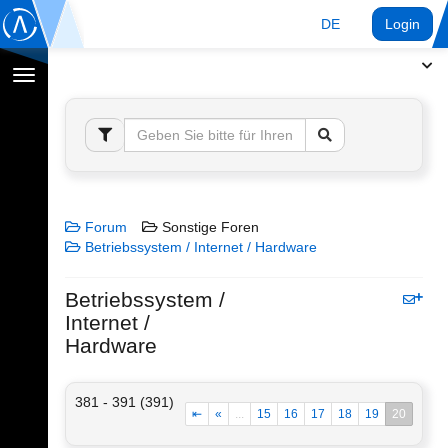
DE
Login
Navigation
umschalten
Forum
Sonstige Foren
Betriebssystem / Internet / Hardware
Betriebssystem /
Internet /
Hardware
381 - 391 (391)
⇤
«
...
15
16
17
18
19
20